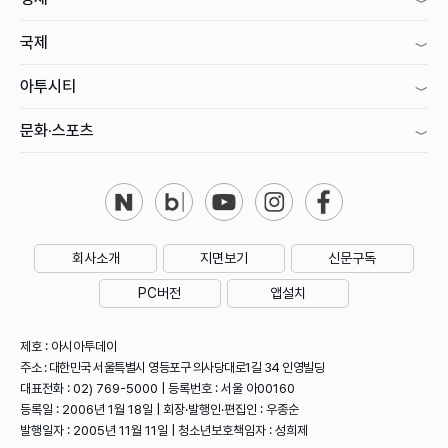
국제
아투시티
문화·스포츠
회사소개
지면보기
신문구독
PC버전
앱설치
제호 : 아시아투데이
주소 : 대한민국 서울특별시 영등포구 의사당대로1길 34 인영빌딩
대표전화 : 02) 769-5000 | 등록번호 : 서울 아00160
등록일 : 2006년 1월 18일 | 회장·발행인·편집인 : 우종순
발행일자 : 2005년 11월 11일 | 청소년보호책임자 : 성희제