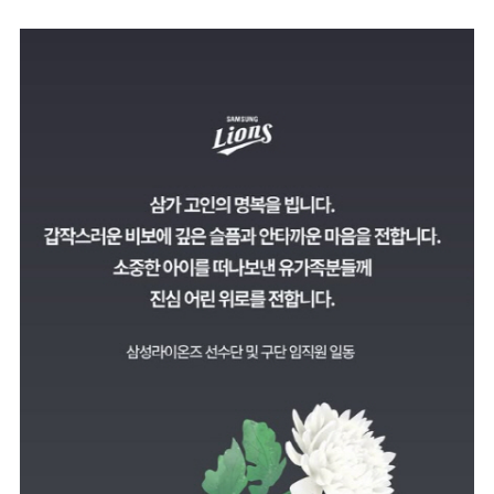
마
운
대
켓
세
학
파
동
워
문
골
프