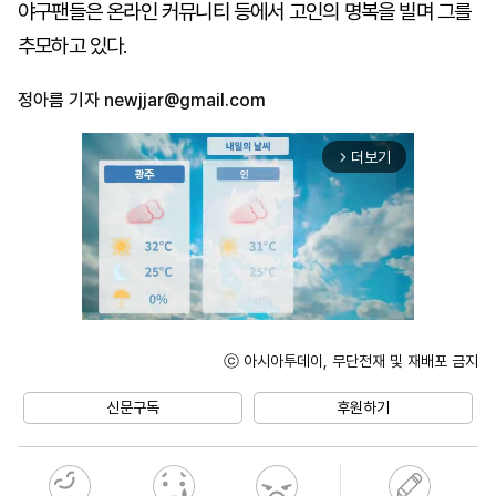
야구팬들은 온라인 커뮤니티 등에서 고인의 명복을 빌며 그를
추모하고 있다.
정아름 기자
newjjar@gmail.com
더보기
arrow_forward_ios
ⓒ 아시아투데이, 무단전재 및 재배포 금지
Unmute
신문구독
후원하기