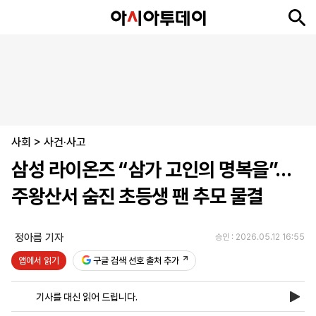
뉴
최
속
정
사
경
국
오
피
아
문
포
스
신
보
치
회
제
제
피
플
투
화
토
니
시
·
사회
언
티
스
>
사건·사고
포
삼성 라이온즈 “삼가 고인의 명복을”…
츠
주왕산서 숨진 초등생 팬 추모 물결
ENGLISH
中
Tiếng
文
Việt
정아름 기자
승인 : 2026.05.12 16:55
앱에서 읽기
구글 검색 선호 출처 추가
지
신
후
제
회
앱
면
문
원
보
사
설
기사를 대신 읽어 드립니다.
보
구
하
24
소
치
기
독
기
시
개