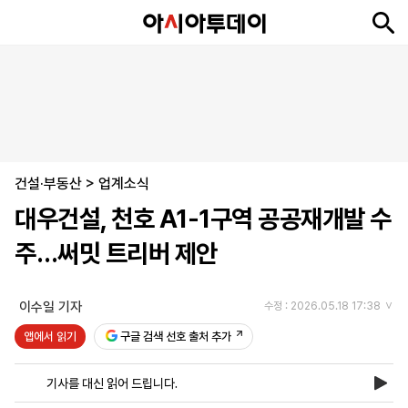
뉴
최
속
정
사
경
국
오
피
아
문
포
스
신
보
치
회
제
제
피
플
투
화
토
니
시
·
건설·부동산
언
티
스
>
업계소식
포
대우건설, 천호 A1-1구역 공공재개발 수
츠
주…써밋 트리버 제안
ENGLISH
中
Tiếng
文
Việt
이수일 기자
수정 : 2026.05.18 17:38
앱에서 읽기
구글 검색 선호 출처 추가
지
신
후
제
회
앱
면
문
원
보
사
설
기사를 대신 읽어 드립니다.
보
구
하
24
소
치
기
독
기
시
개