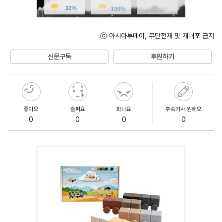
ⓒ 아시아투데이, 무단전재 및 재배포 금지
Unmute
신문구독
후원하기
좋아요
슬퍼요
화나요
후속기사 원해요
0
0
0
0