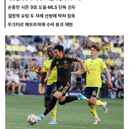
손흥민 시즌 9호 도움·MLS 단독 선두
결정적 슈팅 두 차례 선방에 막혀 침묵
마
운
대
무크타르 해트트릭에 수비 붕괴 재현
켓
세
학
파
동
워
문
골
프