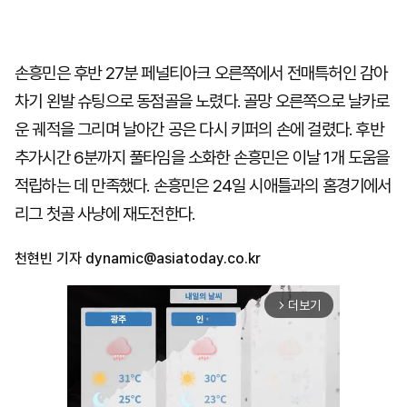
손흥민은 후반 27분 페널티아크 오른쪽에서 전매특허인 감아
차기 왼발 슈팅으로 동점골을 노렸다. 골망 오른쪽으로 날카로
운 궤적을 그리며 날아간 공은 다시 키퍼의 손에 걸렸다. 후반
추가시간 6분까지 풀타임을 소화한 손흥민은 이날 1개 도움을
적립하는 데 만족했다. 손흥민은 24일 시애틀과의 홈경기에서
리그 첫골 사냥에 재도전한다.
천현빈 기자
dynamic@asiatoday.co.kr
더보기
arrow_forward_ios