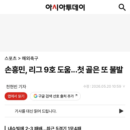
뉴
최
속
정
사
경
국
오
피
아
문
포
스
신
보
치
회
제
제
피
플
투
화
토
니
시
·
스포츠
언
티
스
>
해외축구
포
손흥민, 리그 9호 도움...첫 골은 또 불발
츠
천현빈 기자
수정 : 2026.05.20 10:59
ENGLISH
中
Tiếng
文
Việt
앱에서 읽기
구글 검색 선호 출처 추가
기사를 대신 읽어 드립니다.
지
신
후
제
회
앱
면
문
원
보
사
설
보
구
하
24
소
치
내슈빌에 2-3 패배…최근 5경기 1무4패
기
독
기
시
개