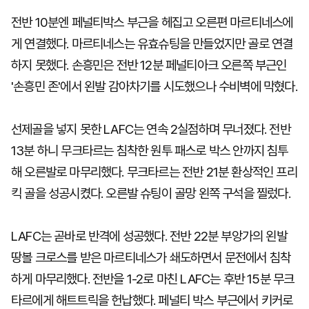
전반 10분엔 페널티박스 부근을 헤집고 오른편 마르티네스에
게 연결했다. 마르티네스는 유효슈팅을 만들었지만 골로 연결
하지 못했다. 손흥민은 전반 12분 페널티아크 오른쪽 부근인
'손흥민 존'에서 왼발 감아차기를 시도했으나 수비벽에 막혔다.
선제골을 넣지 못한 LAFC는 연속 2실점하며 무너졌다. 전반
13분 하니 무크타르는 침착한 원투 패스로 박스 안까지 침투
해 오른발로 마무리했다. 무크타르는 전반 21분 환상적인 프리
킥 골을 성공시켰다. 오른발 슈팅이 골망 왼쪽 구석을 찔렀다.
LAFC는 곧바로 반격에 성공했다. 전반 22분 부앙가의 왼발
땅볼 크로스를 받은 마르티네스가 쇄도하면서 문전에서 침착
하게 마무리했다. 전반을 1-2로 마친 LAFC는 후반 15분 무크
타르에게 해트트릭을 헌납했다. 페널티 박스 부근에서 키커로