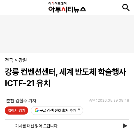
뉴
최
속
정
사
경
국
오
피
아
문
포
스
신
보
치
회
제
제
피
플
투
화
토
니
시
·
전국
언
티
스
>
강원
포
강릉 컨벤션센터, 세계 반도체 학술행사
츠
ICTF-21 유치
ENGLISH
中
Tiếng
文
Việt
춘천
김철수 기자
승인 : 2026.05.29 09:48
앱에서 읽기
구글 검색 선호 출처 추가
지
신
후
제
회
앱
면
문
원
보
사
설
기사를 대신 읽어 드립니다.
보
구
하
24
소
치
기
독
기
시
개