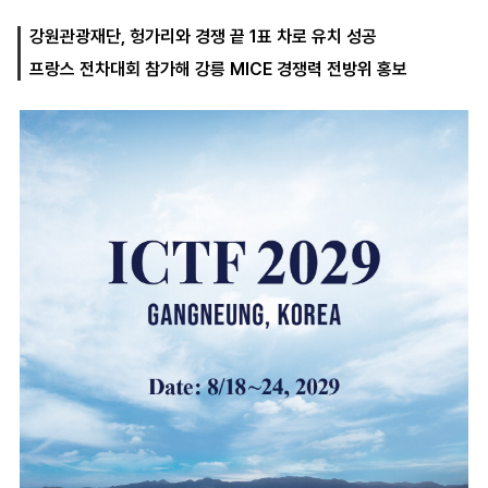
강원관광재단, 헝가리와 경쟁 끝 1표 차로 유치 성공
프랑스 전차대회 참가해 강릉 MICE 경쟁력 전방위 홍보
마
운
대
켓
세
학
파
동
워
문
골
프