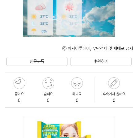
ⓒ 아시아투데이, 무단전재 및 재배포 금지
Unmute
신문구독
후원하기
좋아요
슬퍼요
화나요
후속기사 원해요
0
0
0
0