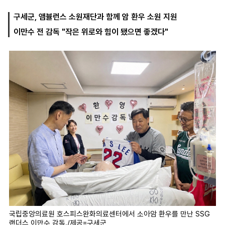
구세군, 앰뷸런스 소원재단과 함께 암 환우 소원 지원
이만수 전 감독 "작은 위로와 힘이 됐으면 좋겠다"
마
운
대
켓
세
학
파
동
워
문
골
프
국립중앙의료원 호스피스완화의료센터에서 소아암 환우를 만난 SSG
랜더스 이만수 감독./제공=구세군