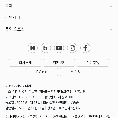
국제
아투시티
문화·스포츠
회사소개
지면보기
신문구독
PC버전
앱설치
제호 : 아시아투데이
주소 : 대한민국 서울특별시 영등포구 의사당대로1길 34 인영빌딩
대표전화 : 02) 769-5000 | 등록번호 : 서울 아00160
등록일 : 2006년 1월 18일 | 회장·발행인·편집인 : 우종순
발행일자 : 2005년 11월 11일 | 청소년보호책임자 : 성희제
아시아투데이의 모든 콘텐츠(기사)는 저작권법의 보호를 받으며, 무단전재 및 수집,