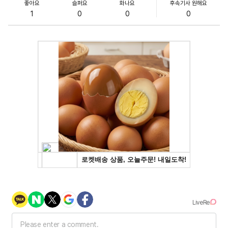
좋아요
슬퍼요
화나요
후속기사 원해요
1
0
0
0