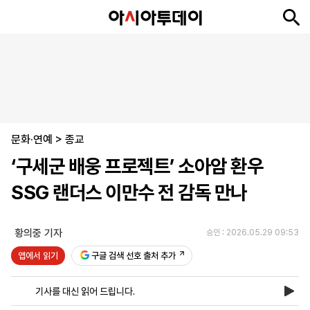
뉴
최
속
정
사
경
국
오
피
아
문
포
스
신
보
치
회
제
제
피
플
투
화
토
니
시
·
문화·연예
언
티
스
>
종교
포
‘구세군 배웅 프로젝트’ 소아암 환우
츠
SSG 랜더스 이만수 전 감독 만나
ENGLISH
中
Tiếng
文
Việt
황의중 기자
승인 : 2026.05.29 09:53
앱에서 읽기
구글 검색 선호 출처 추가
지
신
후
제
회
앱
면
문
원
보
사
설
기사를 대신 읽어 드립니다.
보
구
하
24
소
치
기
독
기
시
개