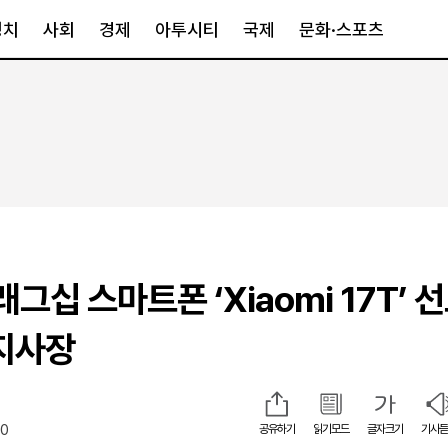
정치
사회
경제
아투시티
국제
문화·스포츠
경제
아투시티
국제
경제일반
종합
세계일반
정책
메트로
아시아·호주
금융·증권
경기·인천
북미
산업
세종·충청
중남미
IT·과학
영남
유럽
그십 스마트폰 ‘Xiaomi 17T’ 
부동산
호남
중동·아프리
유통
강원
 지사장
중기·벤처
제주
30
공유하기
읽기모드
글자크기
기사듣
인스타그램