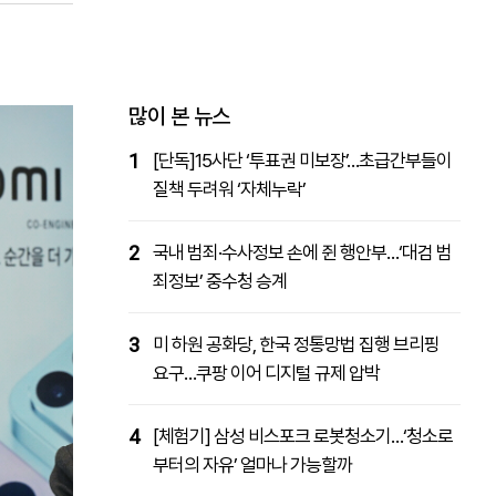
패밀리사이트
마켓파워
아투TV
대학동문골프최강전
많이 본 뉴스
1
[단독]15사단 ‘투표권 미보장’…초급간부들이
질책 두려워 ‘자체누락’
2
국내 범죄·수사정보 손에 쥔 행안부…‘대검 범
죄정보’ 중수청 승계
3
미 하원 공화당, 한국 정통망법 집행 브리핑
요구…쿠팡 이어 디지털 규제 압박
4
[체험기] 삼성 비스포크 로봇청소기…‘청소로
부터의 자유’ 얼마나 가능할까