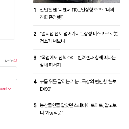
1
선입견 깬 ‘디펜더 110’…일상형 오프로더의
진화 증명했다
2
“멀티탭 선도 넘어가네”…삼성 비스포크 로봇
청소기 써보니
3
“폭염에도 산책 OK”…반려견과 함께 떠나는
실내 피서지
4
구름 위를 달리는 기분…극강의 편안함 ‘볼보
EX90’
5
농산물인줄 알았던 스테비아 토마토, 알고보
니 ‘가공식품’