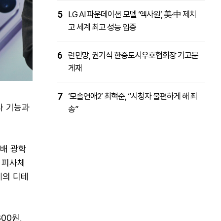
5
LG AI 파운데이션 모델 ‘엑사원’, 美·中 제치
고 세계 최고 성능 입증
6
런민망, 권기식 한중도시우호협회장 기고문
게재
7
‘모솔연애2’ 최혁준, “시청자 불편하게 해 죄
라 기능과
송”
5배 광학
리 피사체
체의 디테
00원,