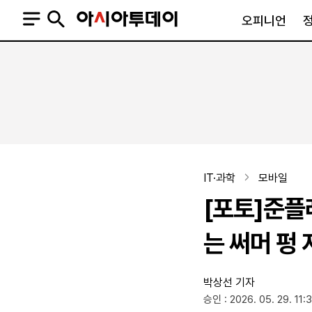
오피니언
오피니언
정치
사회
사설
정치일반
사회일반
칼럼·기고
청와대
사건·사고
기자의 눈
국회·정당
법원·검찰
피플
북한
교육·행정
IT·과학
모바일
외교
노동·복지·환경
[포토]준플래
국방
보건·의학
정부
는 써머 펑
박상선 기자
SNS
승인 : 2026. 05. 29. 11:
뉴스스탠드
네이버블로그
아투TV(유튜브)
페이스북