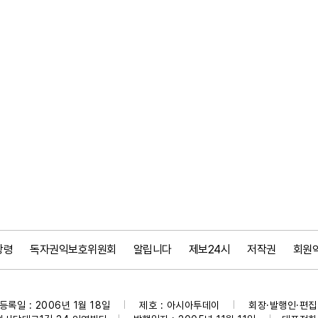
강령
독자권익보호위원회
알립니다
제보24시
저작권
회원
등록일 : 2006년 1월 18일
제호 : 아시아투데이
회장·발행인·편집인
|
|