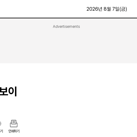
2026년 8월 7일(금)
Advertisements
문화·스포츠
최신
전체
방송
지면보기
가요
구독신청
영화
First Edition
문화
후원하기
선보이
카
종교
제보24시
스포츠
알립니다
여행
기
인쇄하기