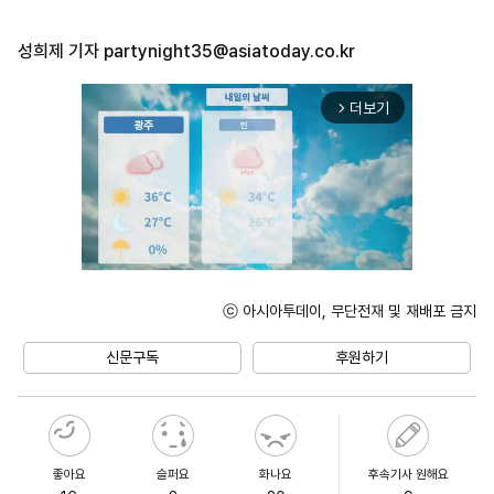
성희제 기자
partynight35@asiatoday.co.kr
더보기
arrow_forward_ios
ⓒ 아시아투데이, 무단전재 및 재배포 금지
Unmute
신문구독
후원하기
좋아요
슬퍼요
화나요
후속기사 원해요