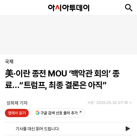
뉴
최
속
정
사
경
국
오
피
아
문
포
스
신
보
치
회
제
제
피
플
투
화
토
니
시
·
국제
언
티
스
포
美·이란 종전 MOU ‘백악관 회의’ 종
츠
료…“트럼프, 최종 결론은 아직”
ENGLISH
中
Tiếng
文
Việt
성희제 기자
수정 : 2026.05.30 07:18
앱에서 읽기
구글 검색 선호 출처 추가
지
신
후
제
회
앱
면
문
원
보
사
설
기사를 대신 읽어 드립니다.
보
구
하
24
소
치
기
독
기
시
개