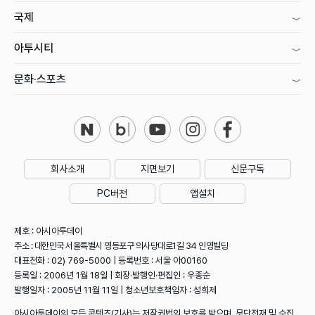
국제
아투시티
문화·스포츠
회사소개
지면보기
신문구독
PC버전
앱설치
제호 : 아시아투데이
주소 : 대한민국 서울특별시 영등포구 의사당대로1길 34 인영빌딩
대표전화 : 02) 769-5000 | 등록번호 : 서울 아00160
등록일 : 2006년 1월 18일 | 회장·발행인·편집인 : 우종순
발행일자 : 2005년 11월 11일 | 청소년보호책임자 : 성희제
아시아투데이의 모든 콘텐츠(기사)는 저작권법의 보호를 받으며, 무단전재 및 수집,