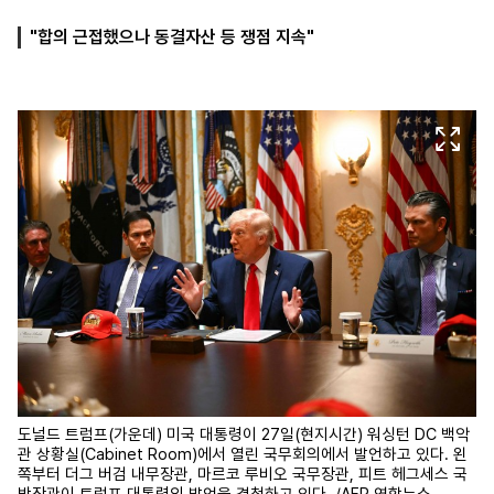
"합의 근접했으나 동결자산 등 쟁점 지속"
마
운
대
켓
세
학
파
동
워
문
골
프
도널드 트럼프(가운데) 미국 대통령이 27일(현지시간) 워싱턴 DC 백악
관 상황실(Cabinet Room)에서 열린 국무회의에서 발언하고 있다. 왼
쪽부터 더그 버검 내무장관, 마르코 루비오 국무장관, 피트 헤그세스 국