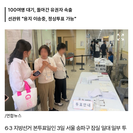
100여명 대기, 돌아간 유권자 속출
선관위 "용지 이송중, 정상투표 가능"
마
운
대
켓
세
학
파
동
워
문
골
프
/연합뉴스
6·3 지방선거 본투표일인 3일 서울 송파구 잠실 일대 일부 투