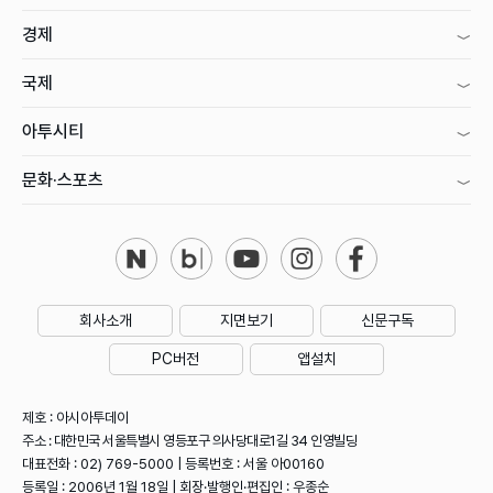
경제
국제
아투시티
문화·스포츠
회사소개
지면보기
신문구독
PC버전
앱설치
제호 : 아시아투데이
주소 : 대한민국 서울특별시 영등포구 의사당대로1길 34 인영빌딩
대표전화 : 02) 769-5000 | 등록번호 : 서울 아00160
등록일 : 2006년 1월 18일 | 회장·발행인·편집인 : 우종순