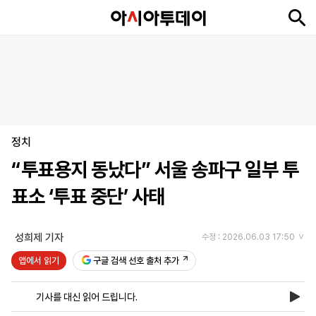
뉴
최
속
정
사
경
국
오
피
아
문
포
스
신
보
치
회
제
제
피
플
투
화
토
니
시
·
정치
언
티
스
포
“투표용지 동났다” 서울 송파구 일부 투
츠
표소 ‘투표 중단’ 사태
ENGLISH
中
Tiếng
文
Việt
성희제 기자
수정 : 2026.06.03 17:50
앱에서 읽기
구글 검색 선호 출처 추가
지
신
후
제
회
앱
면
문
원
보
사
설
기사를 대신 읽어 드립니다.
보
구
하
24
소
치
기
독
기
시
개