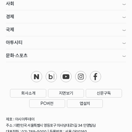
사회
경제
국제
아투시티
문화·스포츠
회사소개
지면보기
신문구독
PC버전
앱설치
제호 : 아시아투데이
주소 : 대한민국 서울특별시 영등포구 의사당대로1길 34 인영빌딩
대표전화 : 02) 769-5000 | 등록번호 : 서울 아00160