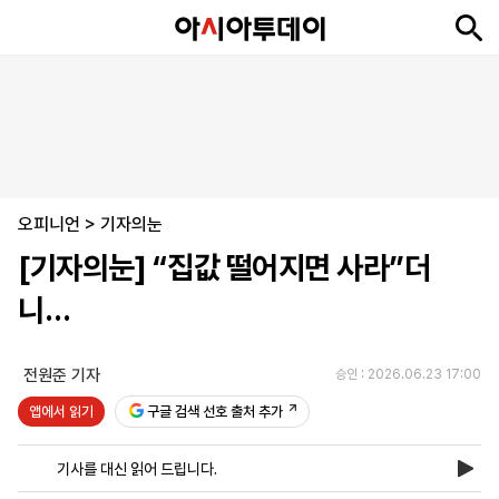
뉴
최
속
정
사
경
국
오
피
아
문
포
스
신
보
치
회
제
제
피
플
투
화
토
니
시
·
오피니언
언
티
스
>
기자의눈
포
[기자의눈] “집값 떨어지면 사라”더
츠
니…
ENGLISH
中
Tiếng
文
Việt
전원준 기자
승인 : 2026.06.23 17:00
앱에서 읽기
구글 검색 선호 출처 추가
지
신
후
제
회
앱
면
문
원
보
사
설
기사를 대신 읽어 드립니다.
보
구
하
24
소
치
기
독
기
시
개