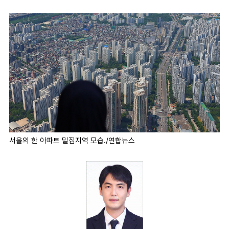
마
운
대
켓
세
학
파
동
워
문
골
프
서울의 한 아파트 밀집지역 모습./연합뉴스