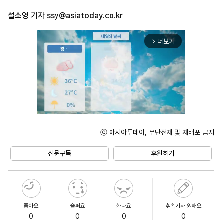
설소영 기자
ssy@asiatoday.co.kr
더보기
arrow_forward_ios
ⓒ 아시아투데이, 무단전재 및 재배포 금지
Mute
신문구독
후원하기
좋아요
슬퍼요
화나요
후속기사 원해요
0
0
0
0