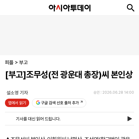
뉴
최
속
정
사
경
국
오
피
아
문
포
스
신
보
치
회
제
제
피
플
투
화
토
니
시
·
피플
언
티
스
>
부고
포
[부고]조무성(전 광운대 총장)씨 본인상
츠
설소영 기자
승인 : 2026.06.28 14:00
ENGLISH
中
Tiếng
文
Việt
앱에서 읽기
구글 검색 선호 출처 추가
기사를 대신 읽어 드립니다.
지
신
후
제
회
앱
면
문
원
보
사
설
보
구
하
24
소
치
기
독
기
시
개