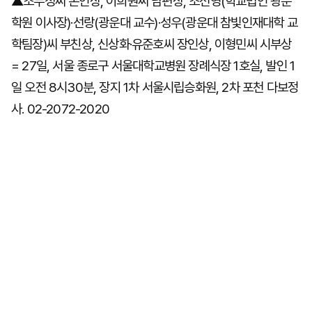
▲조무성씨 본인상, 이희원씨 남편상, 조선영(학교법인 광운
학원 이사장)·선랑(광운대 교수)·성우(광운대 참빛인재대학 교
학팀장)씨 부친상, 신상화·유준호씨 장인상, 이형민씨 시부상
마
운
대
켓
세
학
= 27일, 서울 종로구 서울대학교병원 장례식장 1호실, 발인 1
파
동
워
문
일 오전 8시30분, 장지 1차 서울시립승화원, 2차 포천 다보정
골
사. 02-2072-2020
프