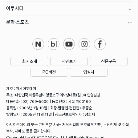
아투시티
문화·스포츠
회사소개
지면보기
신문구독
PC버전
앱설치
제호 : 아시아투데이
주소 : 대한민국 서울특별시 영등포구 의사당대로1길 34 인영빌딩
대표전화 : 02) 769-5000 | 등록번호 : 서울 아00160
등록일 : 2006년 1월 18일 | 회장·발행인·편집인 : 우종순
발행일자 : 2005년 11월 11일 | 청소년보호책임자 : 성희제
아시아투데이의 모든 콘텐츠(기사)는 저작권법의 보호를 받으며, 무단전재 및 수집,
복사, 재배포 등을 금지합니다.
Copyright by ASIATODAY Co., Ltd. All Rights Reserved.