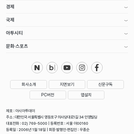
경제
국제
아투시티
문화·스포츠
회사소개
지면보기
신문구독
PC버전
앱설치
제호 : 아시아투데이
주소 : 대한민국 서울특별시 영등포구 의사당대로1길 34 인영빌딩
대표전화 : 02) 769-5000 | 등록번호 : 서울 아00160
등록일 : 2006년 1월 18일 | 회장·발행인·편집인 : 우종순