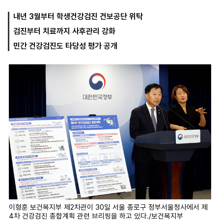
내년 3월부터 학생건강검진 건보공단 위탁
검진부터 치료까지 사후관리 강화
마
운
대
켓
세
학
민간 건강검진도 타당성 평가 공개
파
동
워
문
골
프
이형훈 보건복지부 제2차관이 30일 서울 종로구 정부서울청사에서 제
4차 건강검진 종합계획 관련 브리핑을 하고 있다./보건복지부