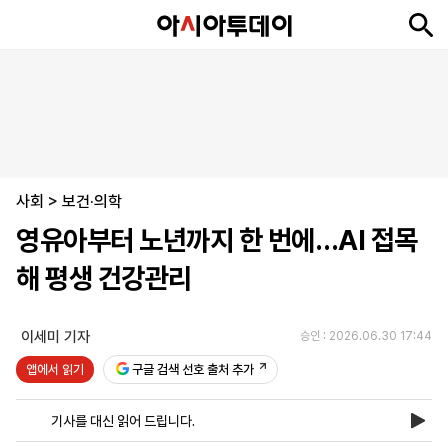
뉴
최
속
정
사
경
국
오
피
아
문
포
스
신
보
치
회
제
제
피
플
투
화
토
니
시
·
사회
언
티
스
>
보건·의학
포
영유아부터 노년까지 한 번에…AI 접목
츠
해 평생 건강관리
ENGLISH
中
Tiếng
文
Việt
이세미 기자
승인 : 2026.06.30 17:44
앱에서 읽기
구글 검색 선호 출처 추가
지
신
후
제
회
앱
면
문
원
보
사
설
기사를 대신 읽어 드립니다.
보
구
하
24
소
치
기
독
기
시
개