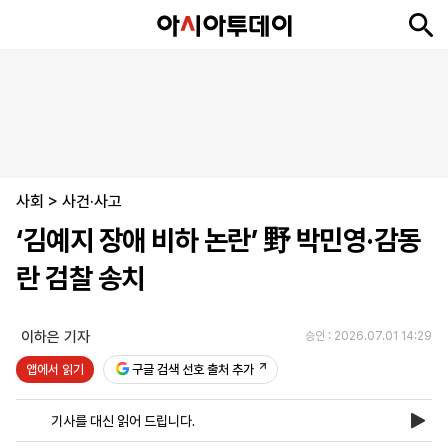
뉴
최
속
정
사
경
국
오
피
아
문
포
스
신
보
치
회
제
제
피
플
투
화
토
니
시
·
사회
언
티
스
>
사건·사고
포
‘김예지 장애 비하 논란’ 野 박민영·감동
츠
란 검찰 송치
ENGLISH
中
Tiếng
文
Việt
이하은 기자
승인 : 2026.07.01 14:29
앱에서 읽기
구글 검색 선호 출처 추가
지
신
후
제
회
앱
면
문
원
보
사
설
기사를 대신 읽어 드립니다.
보
구
하
24
소
치
기
독
기
시
개