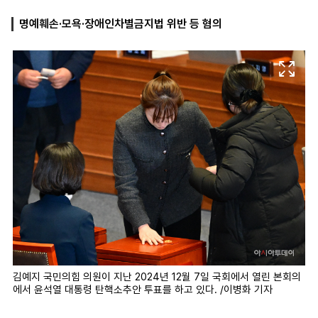
명예훼손·모욕·장애인차별금지법 위반 등 혐의
마
운
대
켓
세
학
파
동
워
문
골
프
김예지 국민의힘 의원이 지난 2024년 12월 7일 국회에서 열린 본회의
에서 윤석열 대통령 탄핵소추안 투표를 하고 있다. /이병화 기자