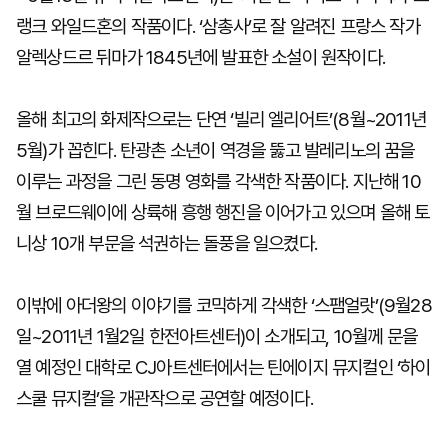
랭크 와일드혼의 작품이다. ‘삼총사’로 잘 알려진 프랑스 작가
알렉상드르 뒤마가 1845년에 발표한 소설이 원작이다.
올해 최고의 화제작으로는 단연 ‘빌리 엘리어트’(8월~2011년
5월)가 꼽힌다. 탄광촌 소년이 역경을 뚫고 발레리노의 꿈을
이루는 과정을 그린 동명 영화를 각색한 작품이다. 지난해 10
월 브로드웨이에 상륙해 흥행 행진을 이어가고 있으며 올해 토
니상 10개 부문을 석권하는 돌풍을 일으켰다.
이밖에 아더왕의 이야기를 코믹하게 각색한 ‘스팸얼랏’(9월28
일~2011년 1월2일 한전아트센터)이 소개되고, 10월께 문을
열 예정인 대학로 CJ아트센터에서는 틴에이지 뮤지컬인 ‘하이
스쿨 뮤지컬’을 개관작으로 공연할 예정이다.