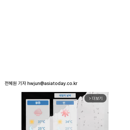
전혜원 기자
hwjun@asiatoday.co.kr
더보기
arrow_forward_ios