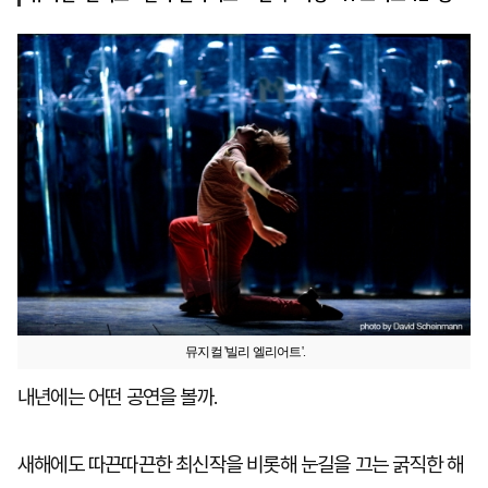
마
운
대
켓
세
학
파
동
워
문
골
프
뮤지컬 '빌리 엘리어트'.
내년에는 어떤 공연을 볼까.
새해에도 따끈따끈한 최신작을 비롯해 눈길을 끄는 굵직한 해