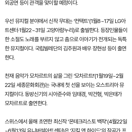
외공연 등이 관객을 맞이할 예정이다.
우선 뮤지컬 분야에서 신작 무대는 ‘컨택트’(1월8~17일 LG아
트센터·1월22~31일 고양아람누리)로 출발한다. 등장인물들이
한 소절도 노래를 부르지 않고 춤으로 이야기가 전개되는 독특
한 뮤지컬이다. 국립발레단의 김주원과 배우 장현성 등이 출연
한다.
천재 음악가 모차르트의 삶을 그린 ‘모차르트!’(1월19일~2월
22일 세종문화회관)는 국내에 첫 선을 보이는 오스트리아 뮤
지컬이다. 동방신기의 시아준수와 임태경, 박건형, 박은태가
모차르트로 출연한다.
스위스에서 올해 초연한 최신작 ‘몬테크리스토 백작’(4월22일
~6월13일 유니버설아트센터)은 ‘지킬 앤 하이드’의 작곡가 프