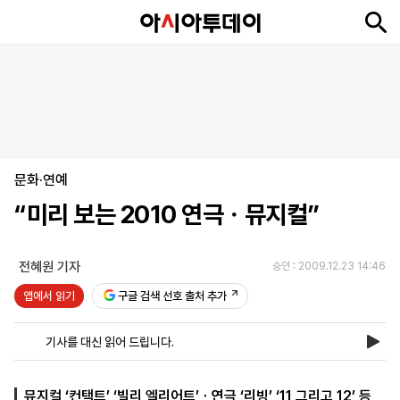
뉴
최
속
정
사
경
국
오
피
아
문
포
스
신
보
치
회
제
제
피
플
투
화
토
니
시
·
문화·연예
언
티
스
포
“미리 보는 2010 연극ㆍ뮤지컬”
츠
전혜원 기자
승인 : 2009.12.23 14:46
ENGLISH
中
Tiếng
文
Việt
앱에서 읽기
구글 검색 선호 출처 추가
기사를 대신 읽어 드립니다.
지
신
후
제
회
앱
면
문
원
보
사
설
보
구
하
24
소
치
뮤지컬 ‘컨택트’ ‘빌리 엘리어트’ㆍ연극 ‘리빙’ ‘11 그리고 12’ 등
기
독
기
시
개