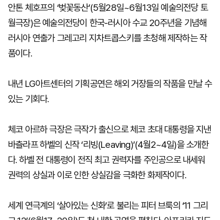
안톤 체호프의 ‘벚꽃동산’(5월28일~6월13일 예술의전당 토
월극장)은 예술의전당이 한국-러시아 수교 20주년을 기념해
러시아 연출가 그레고리 지차트콥스키를 초청해 제작하는 작
품이다.
내년 LG아트센터의 기획공연은 해외 거장들의 작품을 만날 수
있는 기회다.
체코 아르하 극장은 극작가 출신으로 체코 초대 대통령을 지낸
바츨라프 하벨의 신작 ‘리빙(Leaving)’(4월2~4일)을 소개한
다. 하벨 전 대통령이 전직 최고 권력자를 주인공으로 내세워
권력의 상실과 이로 인한 상실감을 극화한 화제작이다.
세계 연극계의 ‘살아있는 신화’로 불리는 피터 브룩의 ‘11 그리