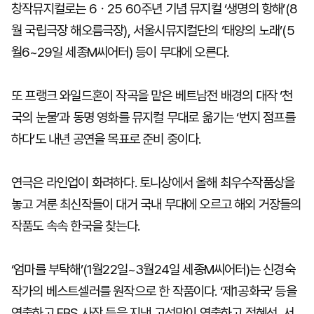
창작뮤지컬로는 6ㆍ25 60주년 기념 뮤지컬 ‘생명의 항해’(8
월 국립극장 해오름극장), 서울시뮤지컬단의 ‘태양의 노래’(5
월6~29일 세종M씨어터) 등이 무대에 오른다.
또 프랭크 와일드혼이 작곡을 맡은 베트남전 배경의 대작 ‘천
국의 눈물’과 동명 영화를 뮤지컬 무대로 옮기는 ‘번지 점프를
하다’도 내년 공연을 목표로 준비 중이다.
연극은 라인업이 화려하다. 토니상에서 올해 최우수작품상을
놓고 겨룬 최신작들이 대거 국내 무대에 오르고 해외 거장들의
작품도 속속 한국을 찾는다.
‘엄마를 부탁해’(1월22일~3월24일 세종M씨어터)는 신경숙
작가의 베스트셀러를 원작으로 한 작품이다. ‘제1공화국’ 등을
연출하고 EBS 사장 등을 지낸 고석만이 연출하고 정혜선, 서