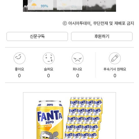
ⓒ 아시아투데이, 무단전재 및 재배포 금지
Unmute
신문구독
후원하기
좋아요
슬퍼요
화나요
후속기사 원해요
0
0
0
0