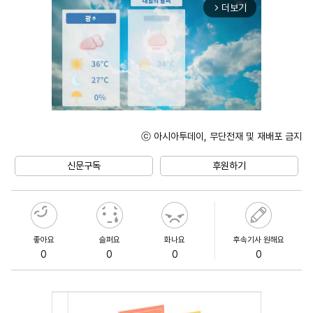
더보기
arrow_forward_ios
ⓒ 아시아투데이, 무단전재 및 재배포 금지
Unmute
신문구독
후원하기
좋아요
슬퍼요
화나요
후속기사 원해요
0
0
0
0