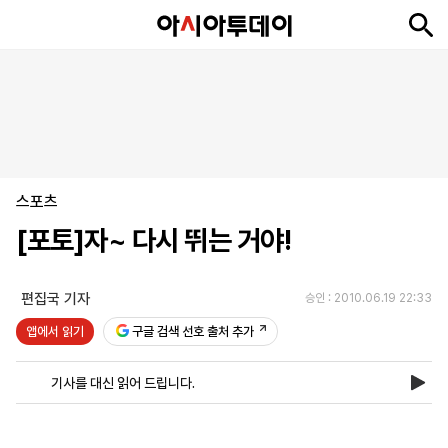
뉴
최
속
정
사
경
국
오
피
아
문
포
스
신
보
치
회
제
제
피
플
투
화
토
니
시
·
스포츠
언
티
스
포
[포토]자~ 다시 뛰는 거야!
츠
편집국 기자
승인 : 2010.06.19 22:33
ENGLISH
中
Tiếng
文
Việt
앱에서 읽기
구글 검색 선호 출처 추가
기사를 대신 읽어 드립니다.
지
신
후
제
회
앱
면
문
원
보
사
설
보
구
하
24
소
치
기
독
기
시
개