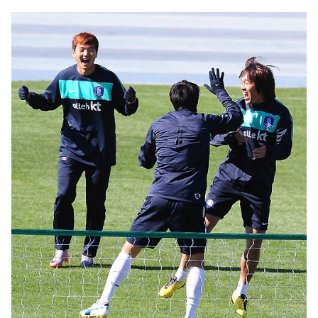
마
운
대
켓
세
학
파
동
워
문
골
프