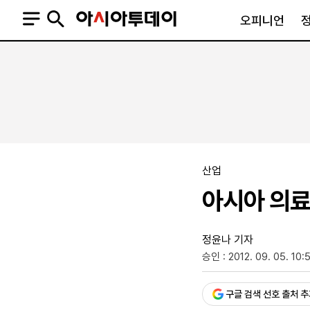
오피니언
오피니언
정치
사회
사설
정치일반
사회일반
칼럼·기고
청와대
사건·사고
기자의 눈
국회·정당
법원·검찰
피플
북한
교육·행정
산업
외교
노동·복지·환경
아시아 의료
국방
보건·의학
정부
정윤나 기자
승인 : 2012. 09. 05. 10:
구글 검색 선호 출처 
SNS
뉴스스탠드
네이버블로그
아투TV(유튜브)
페이스북