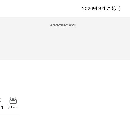
2026년 8월 7일(금)
Advertisements
문화·스포츠
최신
전체
방송
지면보기
가요
구독신청
영화
First Edition
문화
후원하기
카
종교
제보24시
스포츠
알립니다
여행
기
인쇄하기