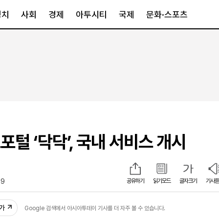
정치
사회
경제
아투시티
국제
문화·스포츠
경제
아투시티
국제
경제일반
종합
세계일반
정책
메트로
아시아·호주
금융·증권
경기·인천
북미
산업
세종·충청
중남미
IT·과학
영남
유럽
포털 ‘닥닥’, 국내 서비스 개시
부동산
호남
중동·아프리
유통
강원
중기·벤처
제주
59
공유하기
읽기모드
글자크기
기사듣
추가
Google 검색에서 아시아투데이 기사를 더 자주 볼 수 있습니다.
인스타그램