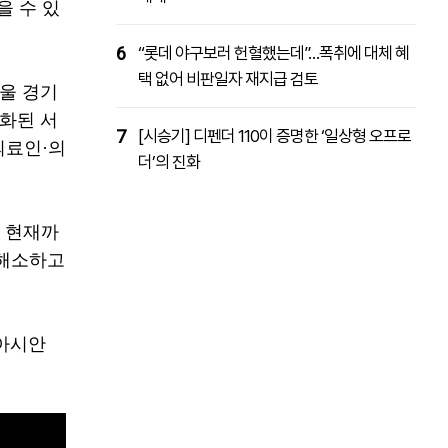
을 수 있
6
“롯데 야구보러 헌혈했는데”…폭취에 대체 혜
택 없어 비판일자 재지급 검토
울 경기
화된 서
7
[시승기] 디펜더 110이 증명한 ‘일상형 오프로
의료인·의
더’의 진화
 현재까
 해소하고
 아시안