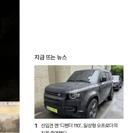
지금 뜨는 뉴스
1
선입견 깬 ‘디펜더 110’…일상형 오프로더의