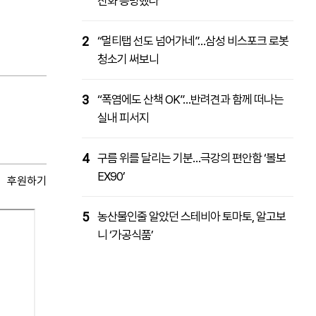
진화 증명했다
2
“멀티탭 선도 넘어가네”…삼성 비스포크 로봇
청소기 써보니
3
“폭염에도 산책 OK”…반려견과 함께 떠나는
실내 피서지
4
구름 위를 달리는 기분…극강의 편안함 ‘볼보
EX90’
후원하기
5
농산물인줄 알았던 스테비아 토마토, 알고보
니 ‘가공식품’