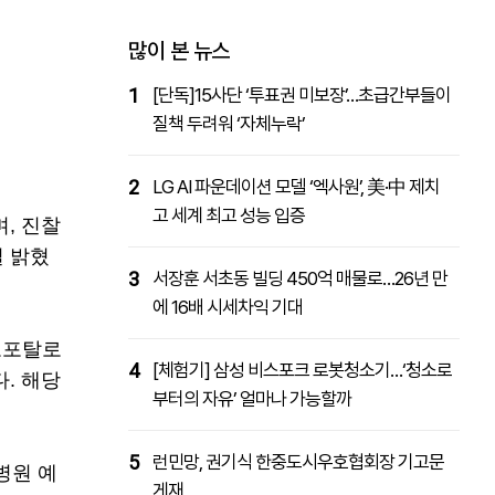
패밀리사이트
마켓파워
아투TV
대학동문골프최강전
많이 본 뉴스
1
[단독]15사단 ‘투표권 미보장’…초급간부들이
질책 두려워 ‘자체누락’
2
LG AI 파운데이션 모델 ‘엑사원’, 美·中 제치
고 세계 최고 성능 입증
, 진찰
일 밝혔
3
서장훈 서초동 빌딩 450억 매물로…26년 만
에 16배 시세차익 기대
보포탈로
4
[체험기] 삼성 비스포크 로봇청소기…‘청소로
. 해당
부터의 자유’ 얼마나 가능할까
5
런민망, 권기식 한중도시우호협회장 기고문
병원 예
게재