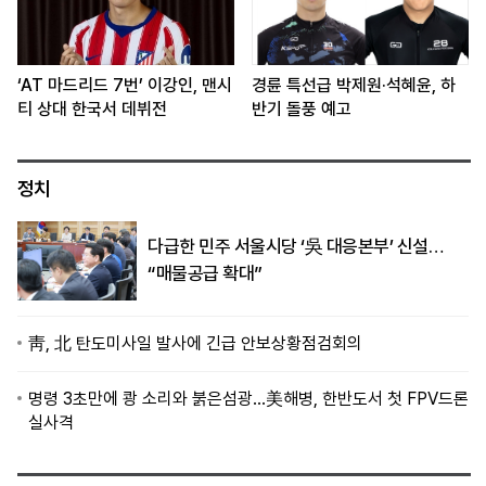
‘AT 마드리드 7번’ 이강인, 맨시
경륜 특선급 박제원·석혜윤, 하
티 상대 한국서 데뷔전
반기 돌풍 예고
정치
다급한 민주 서울시당 ‘吳 대응본부’ 신설…
“매물공급 확대”
靑, 北 탄도미사일 발사에 긴급 안보상황점검회의
명령 3초만에 쾅 소리와 붉은섬광…美해병, 한반도서 첫 FPV드론
실사격