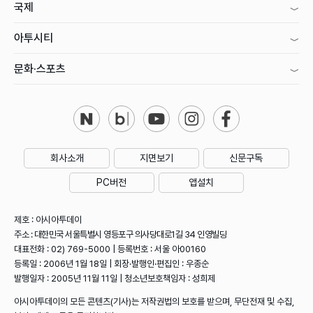
국제
아투시티
문화·스포츠
회사소개
지면보기
신문구독
PC버전
앱설치
제호 : 아시아투데이
주소 : 대한민국 서울특별시 영등포구 의사당대로1길 34 인영빌딩
대표전화 : 02) 769-5000 | 등록번호 : 서울 아00160
등록일 : 2006년 1월 18일 | 회장·발행인·편집인 : 우종순
발행일자 : 2005년 11월 11일 | 청소년보호책임자 : 성희제
아시아투데이의 모든 콘텐츠(기사)는 저작권법의 보호를 받으며, 무단전재 및 수집,