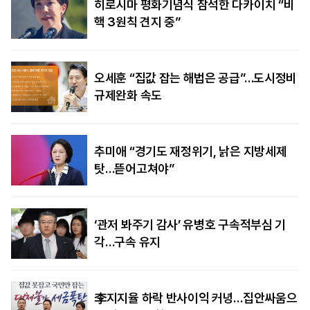
히로시마 평화기념식 참석한 다카이치 “비
핵 3원칙 견지 중”
오세훈 “집값 잡는 해법은 공급”…도시정비
규제완화 속도
추미애 “경기도 재정위기, 낡은 지방세제
탓…뜯어고쳐야”
‘관저 봐주기 감사’ 유병호 구속적부심 기
각…구속 유지
李지지율 하락 반사이익 커녕…집안싸움으