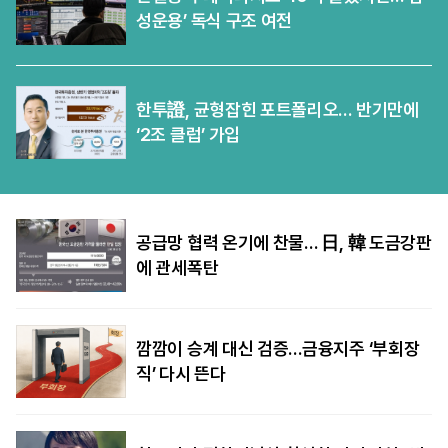
성운용’ 독식 구조 여전
한투證, 균형잡힌 포트폴리오… 반기만에
‘2조 클럽’ 가입
공급망 협력 온기에 찬물… 日, 韓 도금강판
에 관세폭탄
깜깜이 승계 대신 검증…금융지주 ‘부회장
직’ 다시 뜬다