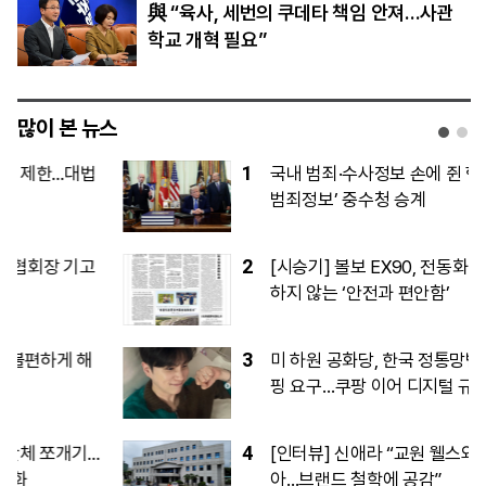
與 “육사, 세번의 쿠데타 책임 안져…사관
학교 개혁 필요”
많이 본 뉴스
1
국내 범죄·수사정보 손에 쥔 행안부…‘대검
범죄정보’ 중수청 승계
2
[시승기] 볼보 EX90, 전동화 시대에도 변
하지 않는 ‘안전과 편안함’
3
미 하원 공화당, 한국 정통망법 집행 브리
핑 요구…쿠팡 이어 디지털 규제 압박
4
[인터뷰] 신애라 “교원 웰스와 방향성 같
아…브랜드 철학에 공감”