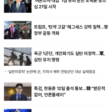
‘여론조사 대납’ 1심 유죄 받은 오세훈 항소
심 21일 시작
트럼프, ‘탄약 고갈’ 헤그세스 강력 질책…행
정부 갈등 격화
육군 1군단, 개인화기도 실탄 미장착…軍,
삽탄 유지 명령
‘실탄미장착’ 논란에 군, 지작사 예하 전방군단 대상 실태점검
특검, 한동훈 12일 출석 통보…韓 “받은적
없어, 언론플레이”