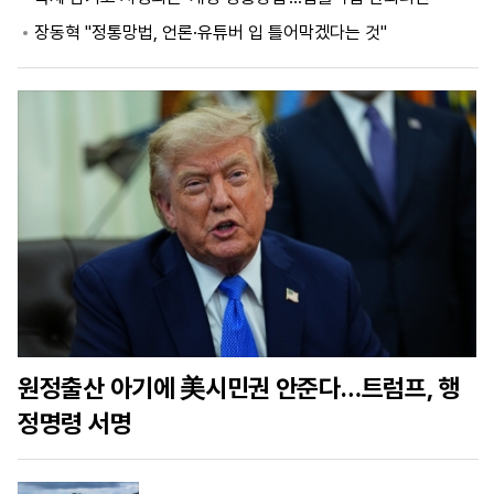
장동혁 "정통망법, 언론·유튜버 입 틀어막겠다는 것"
마
운
대
켓
세
학
파
동
워
문
골
프
원정출산 아기에 美시민권 안준다…트럼프, 행
정명령 서명