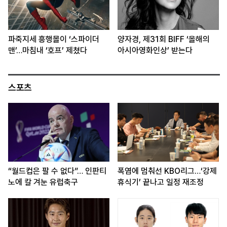
파죽지세 흥행몰이 ‘스파이더
양자경, 제31회 BIFF ‘올해의
맨’…마침내 ‘호프’ 제쳤다
아시아영화인상’ 받는다
스포츠
“월드컵은 팔 수 없다”… 인판티
폭염에 멈춰선 KBO리그…‘강제
노에 칼 겨눈 유럽축구
휴식기’ 끝나고 일정 재조정