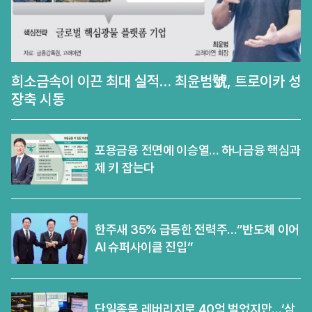
희소금속이 이끈 최대 실적… 최윤범號, 트로이카 성
장축 시동
포용금융 전면에 이승열… 하나금융 핵심과
제 키 잡는다
한주새 35% 급등한 전력주…“반도체 이어
AI 슈퍼사이클 진입”
단일종목 레버리지로 40억 벌었지만…‘삼