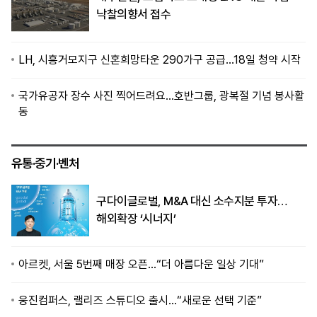
낙찰의향서 접수
LH, 시흥거모지구 신혼희망타운 290가구 공급…18일 청약 시작
국가유공자 장수 사진 찍어드려요…호반그룹, 광복절 기념 봉사활
동
유통·중기·벤처
구다이글로벌, M&A 대신 소수지분 투자…
해외확장 ‘시너지’
아르켓, 서울 5번째 매장 오픈…“더 아름다운 일상 기대”
웅진컴퍼스, 랠리즈 스튜디오 출시…“새로운 선택 기준”