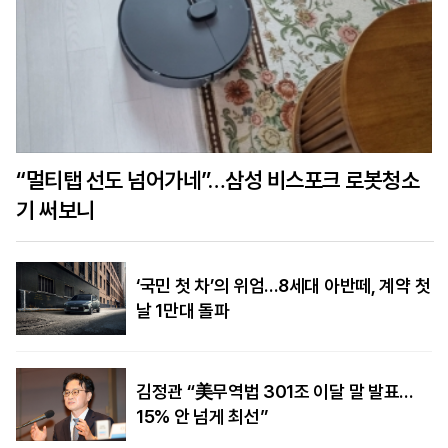
“멀티탭 선도 넘어가네”…삼성 비스포크 로봇청소
기 써보니
‘국민 첫 차’의 위엄…8세대 아반떼, 계약 첫
날 1만대 돌파
김정관 “美무역법 301조 이달 말 발표…
15% 안 넘게 최선”