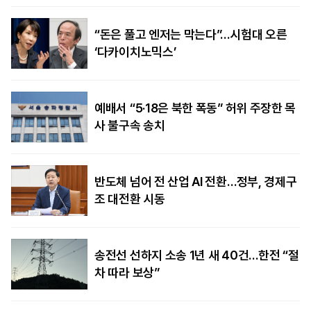
“돈은 풀고 엔저는 막는다”…시험대 오른
‘다카이치노믹스’
예배서 “5·18은 북한 폭동” 허위 주장한 목
사 불구속 송치
반도체 넘어 전 산업 AI 전환…정부, 경제구
조 대전환 시동
송전선 선하지 소송 1년 새 40건…한전 “절
차 따라 보상”