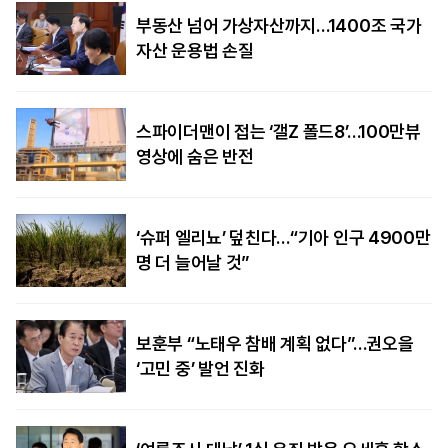
부동산 넘어 가상자산까지…1400조 국가
자산 운용법 손질
스파이더맨이 접는 ‘갤Z 폴드8’…100만뷰
영상에 숨은 반전
‘슈퍼 엘리뇨’ 덮친다…“기아 인구 4900만
명 더 늘어날 것”
보훈부 “노태우 참배 계획 없다”…권오을
‘고민 중’ 발언 진화