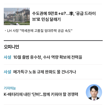
수도권에 5만호+α?…李, ‘공급 드라이
브’로 민심 달래기
LH 사장 "역세권에 고품질 임대주택 공급 속도"
오피니언
사설
10월 출범 중수청, 수사 역량 확보에 전력을
사설
메가특구 노동 규제 완화도 물 건너가나
기자의눈
K-배터리에 내린 ‘단비’…함께 키워야 할 경쟁력