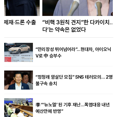
“비핵 3원칙 견지”한 다카이치…‘계속 지키겠
다’는 약속은 없었다
“만리장성 뛰어넘어라”…현대차, 아이오닉
V로 中 승부수
“정청래 암살단 모집” SNS 테러모의… 2명
불구속 송치
李 “‘뉴노멀’ 된 기후 재난…폭염대응 내년
예산안에 반영”