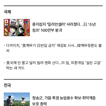
국제
종이잡지 ‘밀리언셀러’ 사라졌다…日 ‘소년
점프’ 100만부 붕괴
다카이치, ‘美핵무기 日반입 금지’ 재검토 시사…韓핵무장론도 불
씨
美국채 안 팔고 달러 빌려 엔화 산다…미·일, 외환개입 ‘실탄 고갈’
막는 새 카드
전국
청송군, 가뭄·폭염 농업용수 확보·취약계층
보호 총력