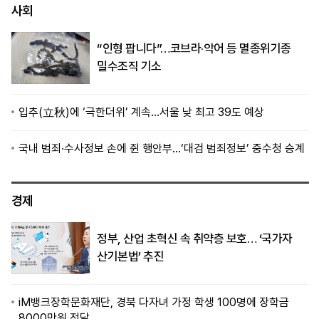
사회
“인형 팝니다”…코브라·악어 등 멸종위기종
밀수조직 기소
입추(立秋)에 ‘극한더위’ 계속…서울 낮 최고 39도 예상
국내 범죄·수사정보 손에 쥔 행안부…‘대검 범죄정보’ 중수청 승계
경제
정부, 산업 초혁신 속 취약층 보호… ‘국가자
산기본법’ 추진
iM뱅크장학문화재단, 경북 다자녀 가정 학생 100명에 장학금
8000만원 전달