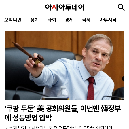
오피니언
정치
사회
경제
국제
아투시티
뉴
최
속
정
사
경
국
오
피
아
문
포
스
신
보
치
회
제
제
피
플
투
화
토
니
시
·
언
티
스
포
츠
ENGLISH
中
Tiếng
文
Việt
‘쿠팡 두둔’ 美 공화의원들, 이번엔 韓정부
지
신
후
제
회
앱
에 정통망법 압박
면
문
원
보
사
설
보
구
하
24
소
치
숙제 남기고 시행되는 '개정 정통망법'…입틀막법 안되려면
기
독
기
시
개