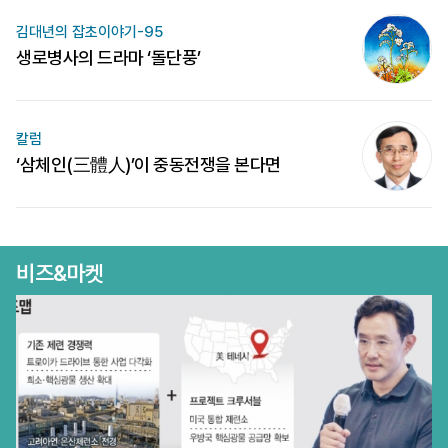
김대년의 잡초이야기-95
생로병사의 드라마 ‘돌단풍’
칼럼
‘삼체인(三體人)’이 중동전쟁을 본다면
비즈&마켓