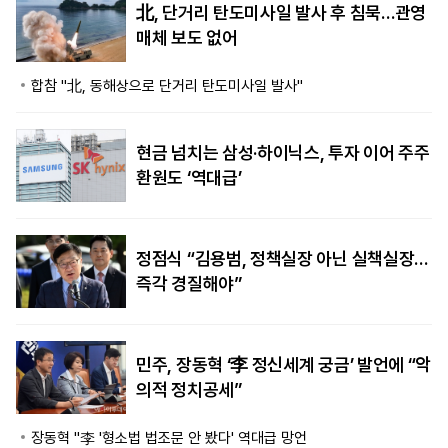
北, 단거리 탄도미사일 발사 후 침묵…관영
매체 보도 없어
합참 "北, 동해상으로 단거리 탄도미사일 발사"
현금 넘치는 삼성·하이닉스, 투자 이어 주주
환원도 ‘역대급’
정점식 “김용범, 정책실장 아닌 실책실장…
즉각 경질해야”
민주, 장동혁 ‘李 정신세계 궁금’ 발언에 “악
의적 정치공세”
장동혁 "李 '형소법 법조문 안 봤다' 역대급 망언