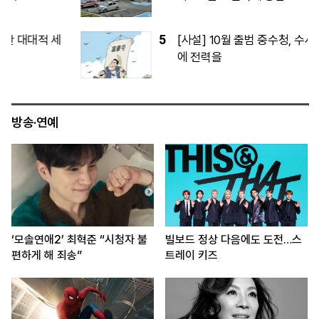
5
[사설] 10월 출범 중수청, 수사 역량 확보
에 전력을
방송·연예
‘모솔연애2’ 최혁준 “시청자 불
빌보드 정상 다음에도 도전…스
편하게 해 죄송”
트레이 키즈