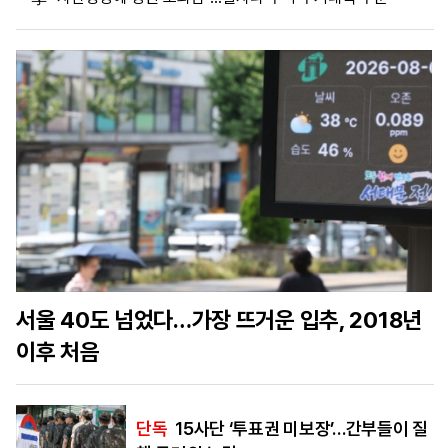
마
운
대
켓
세
학
파
동
워
문
골
프
서울 40도 넘었다…가장 뜨거운 입추, 2018년
이후 처음
단독
15사단 ‘투표권 미보장’…간부들이 질