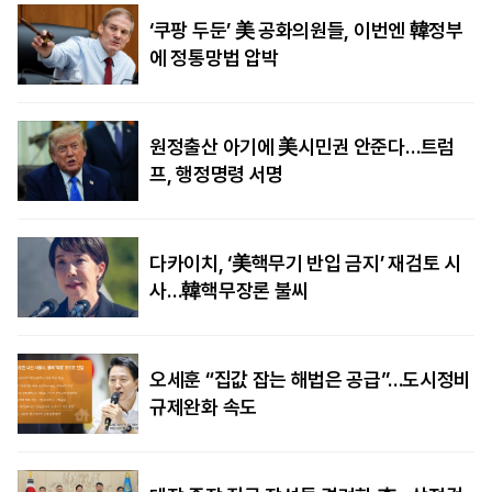
‘쿠팡 두둔’ 美 공화의원들, 이번엔 韓정부
에 정통망법 압박
원정출산 아기에 美시민권 안준다…트럼
프, 행정명령 서명
다카이치, ‘美핵무기 반입 금지’ 재검토 시
사…韓핵무장론 불씨
오세훈 “집값 잡는 해법은 공급”…도시정비
규제완화 속도