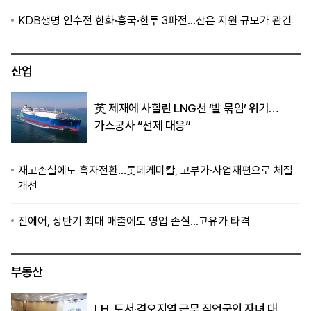
KDB생명 인수전 한화·흥국·한투 3파전…산은 지원 규모가 관건
산업
英 제재에 사할린 LNG선 ‘발 묶임’ 위기…
가스공사 “선제 대응”
재고손실에도 흑자전환…롯데케미칼, 고부가·사업재편으로 체질
개선
진에어, 상반기 최대 매출에도 영업 손실…고유가 타격
부동산
LH, 도서·격오지역 근무 직업군인 자녀 대