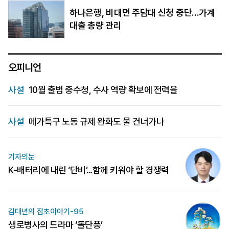
하나은행, 비대면 주담대 신청 중단…가계
대출 총량 관리
오피니언
사설
10월 출범 중수청, 수사 역량 확보에 전력을
사설
메가특구 노동 규제 완화도 물 건너가나
기자의눈
K-배터리에 내린 ‘단비’…함께 키워야 할 경쟁력
김대년의 잡초이야기-95
생로병사의 드라마 ‘돌단풍’