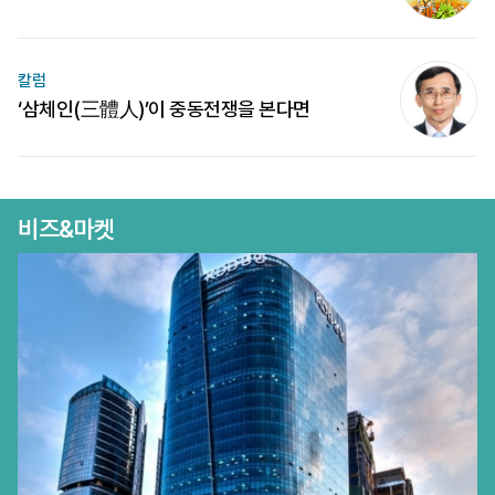
칼럼
‘삼체인(三體人)’이 중동전쟁을 본다면
비즈&마켓