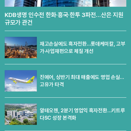
KDB생명 인수전 한화·흥국·한투 3파전…산은 지원
규모가 관건
재고손실에도 흑자전환…롯데케미칼, 고부
가·사업재편으로 체질 개선
진에어, 상반기 최대 매출에도 영업 손실…
고유가 타격
알테오젠, 2분기 영업익 흑자전환…키트루
다SC 성장 본격화