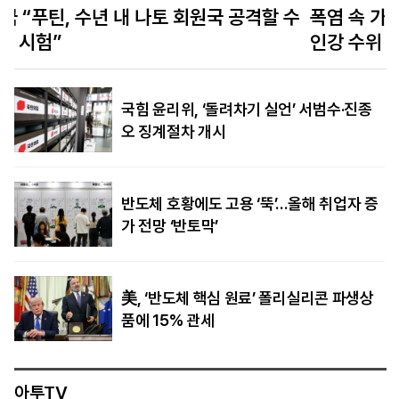
수
폭염 속 가뭄에 유럽 경제 위기…‘물류 대동맥’ 라
인강 수위 사상 최저
국힘 윤리위, ‘돌려차기 실언’ 서범수·진종
오 징계절차 개시
반도체 호황에도 고용 ‘뚝’…올해 취업자 증
가 전망 ‘반토막’
美, ‘반도체 핵심 원료’ 폴리실리콘 파생상
품에 15% 관세
아투TV