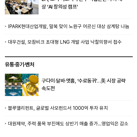
상 ‘AI 창의성 캠프’
IPARK현대산업개발, 말복 맞이 노원구 어르신 대상 삼계탕 나눔
대우건설, 모잠비크 초대형 LNG 개발 사업 낙찰의향서 접수
유통·중기·벤처
구다이·달바·앳홈, ‘수로동귀’…美 시장 공략
속도전
블루엘리펀트, 글로벌 사모펀드서 1000억 투자 유치
대원제약, 주력 품목 부진에도 상반기 매출 증가…영업익은 감소