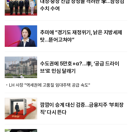
대장·중장 진급 장성들 격려한 李…삼정검
수치 수여
추미애 “경기도 재정위기, 낡은 지방세제
탓…뜯어고쳐야”
수도권에 5만호+α?…李, ‘공급 드라이
브’로 민심 달래기
LH 사장 "역세권에 고품질 임대주택 공급 속도"
깜깜이 승계 대신 검증…금융지주 ‘부회장
직’ 다시 뜬다