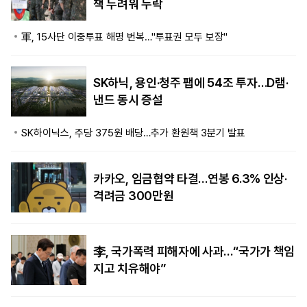
책 두려워 누락
軍, 15사단 이중투표 해명 번복…"투표권 모두 보장"
SK하닉, 용인·청주 팹에 54조 투자…D램·
낸드 동시 증설
SK하이닉스, 주당 375원 배당…추가 환원책 3분기 발표
카카오, 임금협약 타결…연봉 6.3% 인상·
격려금 300만원
李, 국가폭력 피해자에 사과…“국가가 책임
지고 치유해야”