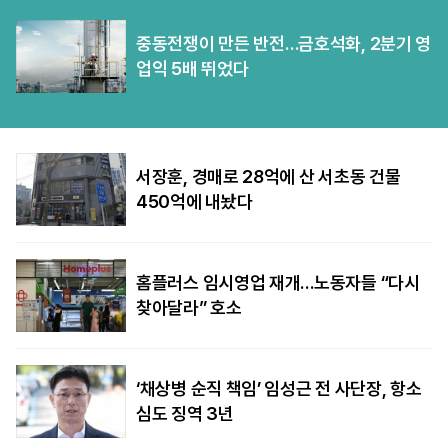
중동전쟁이 만든 반전…금호석화, 2분기 영
업익 5배 뛰었다
서장훈, 경매로 28억에 산 서초동 건물
450억에 내놨다
홈플러스 임시영업 재개…노동자들 “다시
찾아달라” 호소
‘채상병 순직 책임’ 임성근 전 사단장, 항소
심도 징역 3년