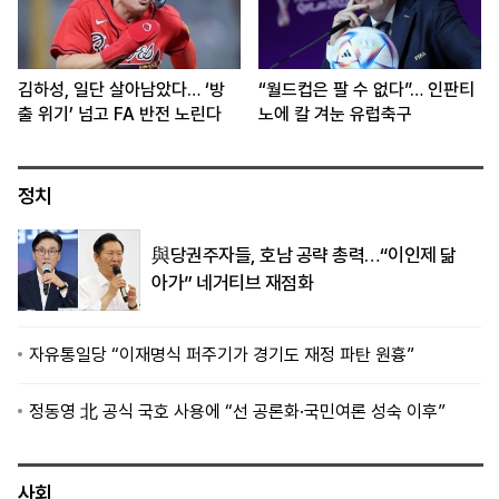
김하성, 일단 살아남았다… ‘방
“월드컵은 팔 수 없다”… 인판티
출 위기’ 넘고 FA 반전 노린다
노에 칼 겨눈 유럽축구
정치
與당권주자들, 호남 공략 총력…“이인제 닮
아가” 네거티브 재점화
자유통일당 “이재명식 퍼주기가 경기도 재정 파탄 원흉”
정동영 北 공식 국호 사용에 “선 공론화·국민여론 성숙 이후”
사회