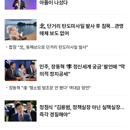
아들이 나섰다
北, 단거리 탄도미사일 발사 후 침묵…관영
매체 보도 없어
합참 "北, 동해상으로 단거리 탄도미사일 발사"
민주, 장동혁 ‘李 정신세계 궁금’ 발언에 “악
의적 정치공세”
장동혁 "李 '형소법 법조문 안 봤다' 역대급 망언"
정점식 “김용범, 정책실장 아닌 실책실장…
즉각 경질해야”