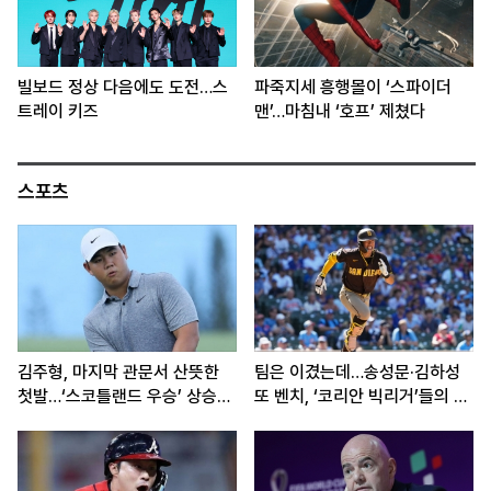
빌보드 정상 다음에도 도전…스
파죽지세 흥행몰이 ‘스파이더
트레이 키즈
맨’…마침내 ‘호프’ 제쳤다
스포츠
김주형, 마지막 관문서 산뜻한
팀은 이겼는데…송성문·김하성
첫발…‘스코틀랜드 우승’ 상승세
또 벤치, ‘코리안 빅리거’들의 고
이어간다
민