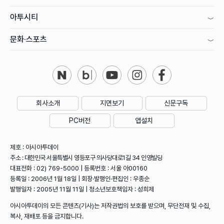
아투시티
문화·스포츠
회사소개
지면보기
신문구독
PC버전
앱설치
제호 : 아시아투데이
주소 : 대한민국 서울특별시 영등포구 의사당대로1길 34 인영빌딩
대표전화 : 02) 769-5000 | 등록번호 : 서울 아00160
등록일 : 2006년 1월 18일 | 회장·발행인·편집인 : 우종순
발행일자 : 2005년 11월 11일 | 청소년보호책임자 : 성희제
아시아투데이의 모든 콘텐츠(기사)는 저작권법의 보호를 받으며, 무단전재 및 수집,
복사, 재배포 등을 금지합니다.