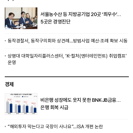
서울농수산 등 지방공기업 20곳 ‘최우수’…
5곳은 경영진단
동작경찰서, 동작구의회와 상견례…방범사업 예산·조례 확보 시동
상명대 대학일자리플러스센터, ‘K-컬처(엔터테인먼트) 취업캠프’
운영
경제
비은행 성장에도 웃지 못한 BNK·JB금융…
은행 회복 시급
“해외투자 막는다고 국장이 사나요”…ISA 개편 논란