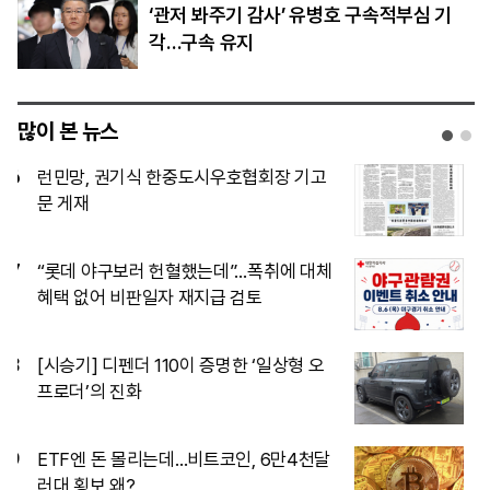
‘관저 봐주기 감사’ 유병호 구속적부심 기
각…구속 유지
많이 본 뉴스
1
[단독]15사단 ‘투표권 미보장’…초급간부
들이 질책 두려워 ‘자체누락’
2
LG AI 파운데이션 모델 ‘엑사원’, 美·中 제
치고 세계 최고 성능 입증
3
서장훈 서초동 빌딩 450억 매물로…26년
만에 16배 시세차익 기대
4
[체험기] 삼성 비스포크 로봇청소기…‘청
소로부터의 자유’ 얼마나 가능할까