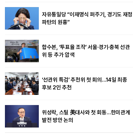
자유통일당 “이재명식 퍼주기, 경기도 재정
파탄의 원흉”
합수본, ‘투표율 조작’ 서울·경기·충북 선관
위 등 추가 압색
‘선관위 특검’ 추천위 첫 회의…14일 최종
후보 2인 추천
위성락, 스틸 美대사와 첫 회동…한미관계
발전 방안 논의