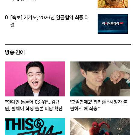
5
‘모솔연애2’ 최혁준, “시청자 불편하게 해
죄송”
방송·연예
“연예인 통틀어 0순위”…김규
‘모솔연애2’ 최혁준 “시청자 불
원, 휠체어 학생 돌본 미담 확산
편하게 해 죄송”