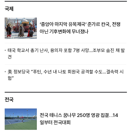
국제
‘중앙아 마지막 유목제국’ 준가르 칸국, 전쟁
아닌 기후변화에 무너졌나
태국 학교서 총기 난사, 용의자 포함 7명 사망…조부모 숨진 채 발
견
美 정보당국 “푸틴, 수년 내 나토 회원국 공격할 수도…결속력 시
험”
전국
전국 테니스 꿈나무 250명 영광 집결…14
일부터 전국대회