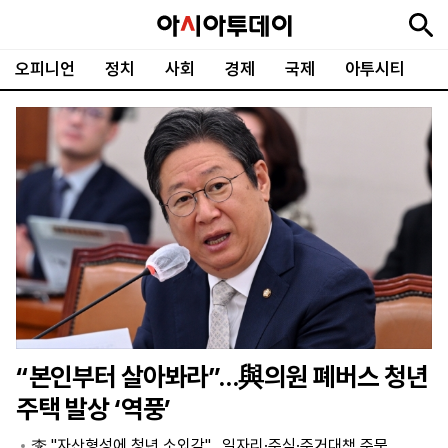
오피니언
정치
사회
경제
국제
아투시티
뉴
최
속
정
사
경
국
오
피
아
문
포
스
신
보
치
회
제
제
피
플
투
화
토
니
시
·
언
티
스
포
츠
ENGLISH
中
Tiếng
文
Việt
“본인부터 살아봐라”…與의원 폐버스 청년
지
신
후
제
회
앱
주택 발상 ‘역풍’
면
문
원
보
사
설
보
구
하
24
소
치
李 "자산형성에 청년 소외감"…일자리·주식·주거대책 주문
기
독
기
시
개