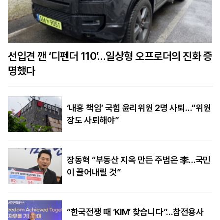
선입견 깬 ‘디펜더 110’…일상형 오프로더의 진화 증
명했다
‘내홍 책임’ 국힘 윤리위원 2명 사퇴…“위원
장도 사퇴해야”
장동혁 “부동산 지옥 만든 주범은 李…국민
이 끌어내릴 것”
“한국전쟁 때 ‘KIM’ 찾습니다”…참전용사