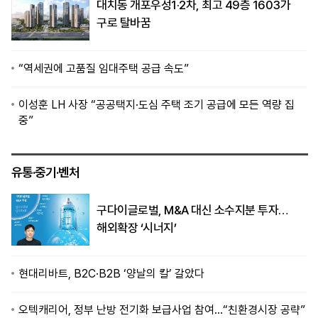
대치동 개포우성1·2차, 최고 49층 1603가
구로 탈바꿈
“역세권에 고품질 임대주택 공급 속도”
이성훈 LH 사장 “공공택지·도심 주택 조기 공급에 모든 역량 집
중”
유통·중기·벤처
구다이글로벌, M&A 대신 소수지분 투자…
해외확장 ‘시너지’
현대리바트, B2C·B2B ‘양날의 칼’ 갈았다
오텍캐리어, 정부 난방 전기화 보급사업 참여…“친환경시장 공략”