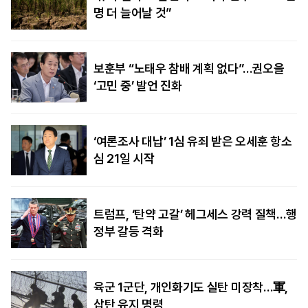
명 더 늘어날 것”
보훈부 “노태우 참배 계획 없다”…권오을
‘고민 중’ 발언 진화
‘여론조사 대납’ 1심 유죄 받은 오세훈 항소
심 21일 시작
트럼프, ‘탄약 고갈’ 헤그세스 강력 질책…행
정부 갈등 격화
육군 1군단, 개인화기도 실탄 미장착…軍,
삽탄 유지 명령