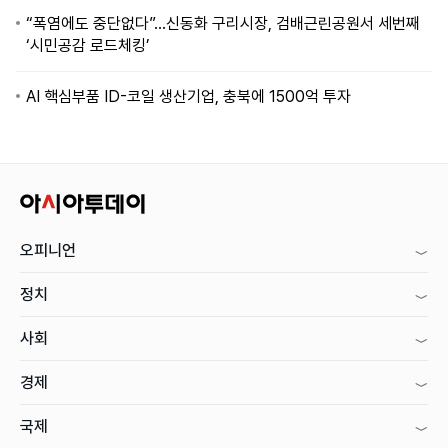
“폭염에도 중단없다”…신동화 구리시장, 검배근린공원서 세번째
‘시민공감 로드체킹’
AI 핵심부품 ID-코일 생산기업, 충북에 1500억 투자
오피니언
정치
사회
경제
국제