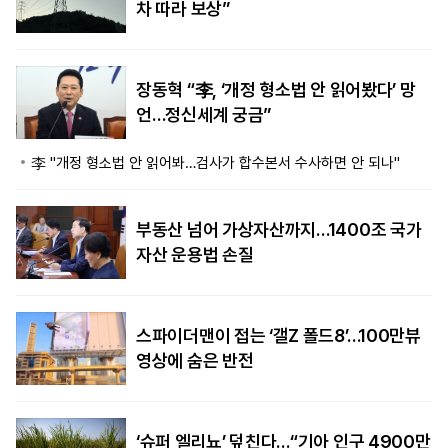
차 따라 보상”
장동혁 “李, ‘개정 형소법 안 읽어봤다’ 망
언…정신세계 궁금”
李 "개정 형소법 안 읽어봐…검사가 합수본서 수사하면 안 되나"
부동산 넘어 가상자산까지…1400조 국가
자산 운용법 손질
스파이더맨이 접는 ‘갤Z 폴드8’…100만뷰
영상에 숨은 반전
‘슈퍼 엘리뇨’ 덮친다…“기아 인구 4900만