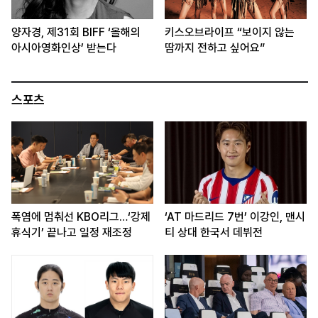
양자경, 제31회 BIFF ‘올해의
키스오브라이프 “보이지 않는
아시아영화인상’ 받는다
땀까지 전하고 싶어요”
스포츠
폭염에 멈춰선 KBO리그…‘강제
‘AT 마드리드 7번’ 이강인, 맨시
휴식기’ 끝나고 일정 재조정
티 상대 한국서 데뷔전