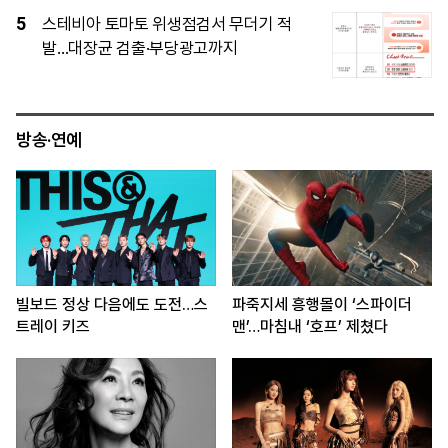
5
스테비아 토마토 위생점검서 무더기 적
발…대장균 검출·부당광고까지
방송·연예
빌보드 정상 다음에도 도전…스
파죽지세 흥행몰이 ‘스파이더
트레이 키즈
맨’…마침내 ‘호프’ 제쳤다