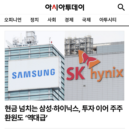
오피니언
정치
사회
경제
국제
아투시티
뉴
최
속
정
사
경
국
오
피
아
문
포
스
신
보
치
회
제
제
피
플
투
화
토
니
시
·
언
티
스
포
츠
ENGLISH
中
Tiếng
文
Việt
현금 넘치는 삼성·하이닉스, 투자 이어 주주
지
신
후
제
회
앱
환원도 ‘역대급’
면
문
원
보
사
설
보
구
하
24
소
치
기
독
기
시
개