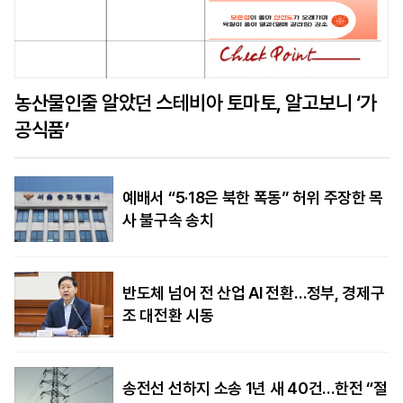
농산물인줄 알았던 스테비아 토마토, 알고보니 ‘가
공식품’
예배서 “5·18은 북한 폭동” 허위 주장한 목
사 불구속 송치
반도체 넘어 전 산업 AI 전환…정부, 경제구
조 대전환 시동
송전선 선하지 소송 1년 새 40건…한전 “절