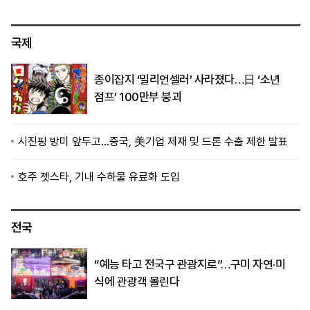
국제
종이잡지 ‘밀리언셀러’ 사라졌다…日 ‘소년
점프’ 100만부 붕괴
시진핑 방미 앞두고…중국, 美기업 제재 및 드론 수출 제한 발표
호주 젯스타, 기내 수하물 유료화 도입
전국
“예능 타고 전국구 관광지로”…구미 자연·미
식에 관광객 몰린다