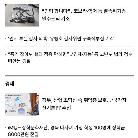
“인형 팝니다”…코브라·악어 등 멸종위기종
밀수조직 기소
‘관저 부실 감사 의혹’ 유병호 감사위원 구속적부심 기각
“증거 잡아도 혐의 적용 막히면”…‘경제·지능’ 등 고난도 법리 검토
떠안는 경찰
경제
정부, 산업 초혁신 속 취약층 보호… ‘국가자
산기본법’ 추진
iM뱅크장학문화재단, 경북 다자녀 가정 학생 100명에 장학금
8000만원 전달