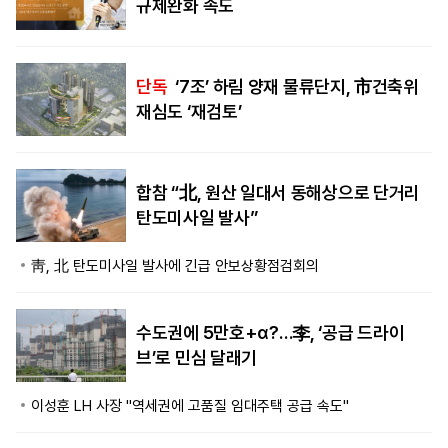
규제완화 속도
단독
‘7조’ 하림 양재 물류단지, 市건축위
재심도 ‘재검토’
합참 “北, 원산 일대서 동해상으로 단거리
탄도미사일 발사”
靑, 北 탄도미사일 발사에 긴급 안보상황점검회의
수도권에 5만호+α?…李, ‘공급 드라이
브’로 민심 달래기
이성훈 LH 사장 "역세권에 고품질 임대주택 공급 속도"