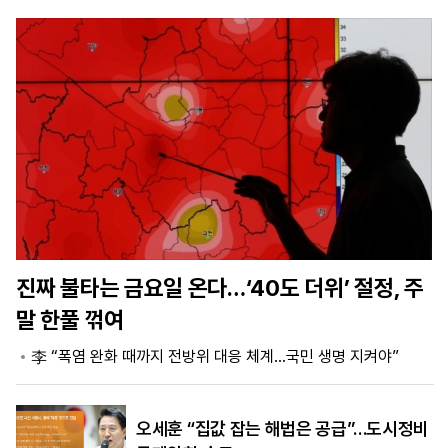
마
운
대
켓
세
학
파
동
워
문
골
프
진짜 불타는 금요일 온다…‘40도 더위’ 절정, 주
말 한풀 꺾여
李 “폭염 완화 때까지 전방위 대응 체계…국민 생명 지켜야”
오세훈 “집값 잡는 해법은 공급”…도시정비