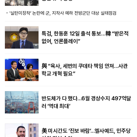
‘실탄미장착’ 논란에 군, 지작사 예하 전방군단 대상 실태점검
특검, 한동훈 12일 출석 통보…韓 “받은적
없어, 언론플레이”
與 “육사, 세번의 쿠데타 책임 안져…사관
학교 개혁 필요”
반도체가 다 했다…6월 경상수지 497억달
러 ‘역대 최대’
美 미시간도 ‘진보 바람’…엘사예드, 민주당