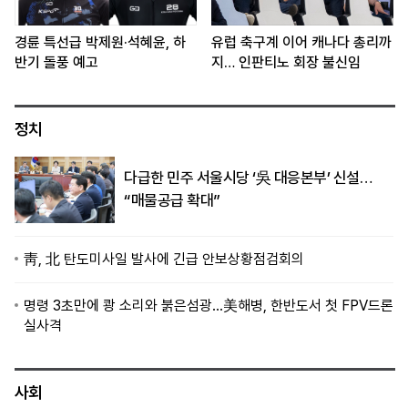
경륜 특선급 박제원·석혜윤, 하
유럽 축구계 이어 캐나다 총리까
반기 돌풍 예고
지… 인판티노 회장 불신임
정치
다급한 민주 서울시당 ‘吳 대응본부’ 신설…
“매물공급 확대”
靑, 北 탄도미사일 발사에 긴급 안보상황점검회의
명령 3초만에 쾅 소리와 붉은섬광…美해병, 한반도서 첫 FPV드론
실사격
사회