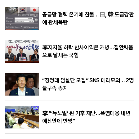
공급망 협력 온기에 찬물… 日, 韓 도금강판
에 관세폭탄
李지지율 하락 반사이익은 커녕…집안싸움
으로 날새는 국힘
“정청래 암살단 모집” SNS 테러모의… 2명
불구속 송치
李 “‘뉴노멀’ 된 기후 재난…폭염대응 내년
예산안에 반영”