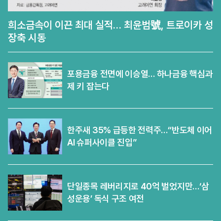
희소금속이 이끈 최대 실적… 최윤범號, 트로이카 성
장축 시동
포용금융 전면에 이승열… 하나금융 핵심과
제 키 잡는다
한주새 35% 급등한 전력주…“반도체 이어
AI 슈퍼사이클 진입”
단일종목 레버리지로 40억 벌었지만…‘삼
성운용’ 독식 구조 여전