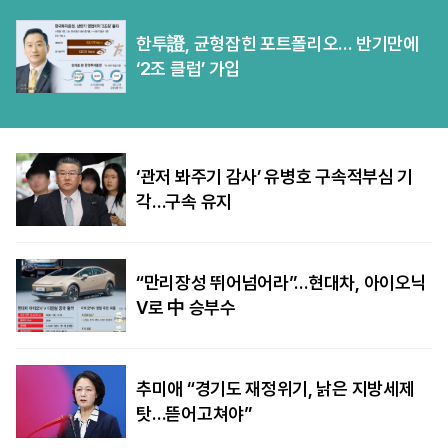
한투證, 균형잡힌 포트폴리오… 반기만에
‘2조 클럽’ 가입
‘관저 봐주기 감사’ 유병호 구속적부심 기
각…구속 유지
“만리장성 뛰어넘어라”…현대차, 아이오닉
V로 中 승부수
추미애 “경기도 재정위기, 낡은 지방세제
탓…뜯어고쳐야”