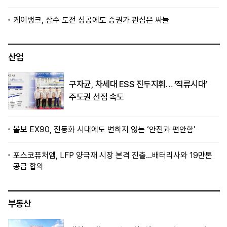
케이뱅크, 삼수 도전 성공에도 증권가 관심은 싸늘
산업
구자균, 차세대 ESS 진두지휘… ‘직류시대’
주도권 선점 속도
볼보 EX90, 전동화 시대에도 변하지 않는 ‘안전과 편안함’
포스코퓨처엠, LFP 양극재 시장 본격 진출…배터리사와 19만톤
공급 합의
부동산