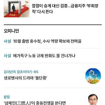
깜깜이 승계 대신 검증…금융지주 ‘부회장
직’ 다시 뜬다
오피니언
사설
10월 출범 중수청, 수사 역량 확보에 전력을
사설
메가특구 노동 규제 완화도 물 건너가나
김대년의 잡초이야기-95
생로병사의 드라마 ‘돌단풍’
칼럼
‘삼체인(三體人)’이 중동전쟁을 본다면