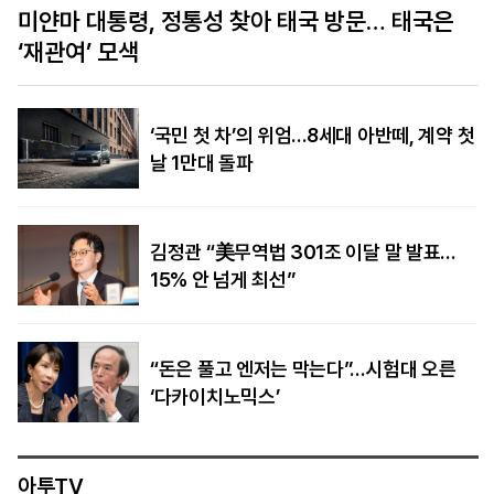
미얀마 대통령, 정통성 찾아 태국 방문… 태국은
‘재관여’ 모색
‘국민 첫 차’의 위엄…8세대 아반떼, 계약 첫
날 1만대 돌파
김정관 “美무역법 301조 이달 말 발표…
15% 안 넘게 최선”
“돈은 풀고 엔저는 막는다”…시험대 오른
‘다카이치노믹스’
아투TV