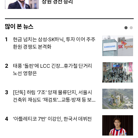
상원 경선 승리
많이 본 뉴스
1
현금 넘치는 삼성·SK하닉, 투자 이어 주주
환원 경쟁도 본격화
2
태풍 ‘돌핀’에 LCC 긴장…휴가철 단거리
노선 영향은
3
[단독] 하림 ‘7조’ 양재 물류단지, 서울시
건축위 재심도 ‘재검토’…교통·방재 등 보
완 요구
4
‘아틀레티코 7번’ 이강인, 한국서 데뷔전