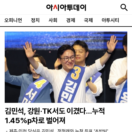
오피니언
정치
사회
경제
국제
아투시티
뉴
최
속
정
사
경
국
오
피
아
문
포
스
신
보
치
회
제
제
피
플
투
화
토
니
시
·
언
티
스
포
츠
ENGLISH
中
Tiếng
文
Việt
김민석, 강원·TK서도 이겼다…누적
지
신
후
제
회
앱
1.45%p차로 벌어져
면
문
원
보
사
설
보
구
하
24
소
치
제주·인천 당심은 김민석…정청래와 누적 득표 '초박빙'
기
독
기
시
개