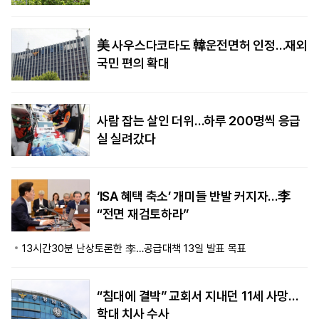
美 사우스다코타도 韓운전면허 인정…재외
국민 편의 확대
사람 잡는 살인 더위…하루 200명씩 응급
실 실려갔다
‘ISA 혜택 축소’ 개미들 반발 커지자…李
“전면 재검토하라”
13시간30분 난상토론한 李…공급대책 13일 발표 목표
“침대에 결박” 교회서 지내던 11세 사망…
학대 치사 수사