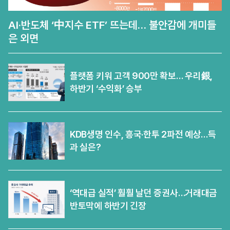
AI·반도체 ‘中지수 ETF’ 뜨는데… 불안감에 개미들
은 외면
플랫폼 키워 고객 900만 확보… 우리銀,
하반기 ‘수익화’ 승부
KDB생명 인수, 흥국·한투 2파전 예상…득
과 실은?
‘역대급 실적’ 훨훨 날던 증권사…거래대금
반토막에 하반기 긴장