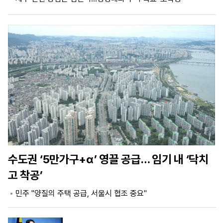
마
운
대
켓
세
학
파
동
워
문
골
프
수도권 ‘5만가구+α’ 영끌 공급… 임기 내 ‘닥치
고 착공’
민주 "양질의 주택 공급, 서울시 협조 중요"