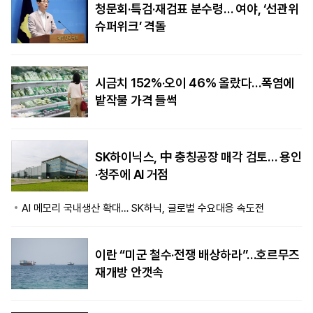
청문회·특검·재검표 분수령… 여야, ‘선관위
슈퍼위크’ 격돌
시금치 152%·오이 46% 올랐다…폭염에
밭작물 가격 들썩
SK하이닉스, 中 충칭공장 매각 검토… 용인
·청주에 AI 거점
AI 메모리 국내생산 확대… SK하닉, 글로벌 수요대응 속도전
이란 “미군 철수·전쟁 배상하라”…호르무즈
재개방 안갯속