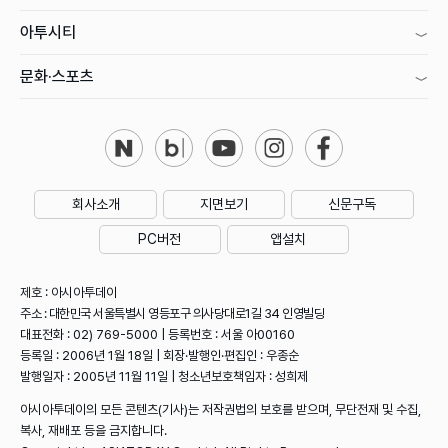
아투시티
문화·스포츠
회사소개
지면보기
신문구독
PC버전
앱설치
제호 : 아시아투데이
주소 : 대한민국 서울특별시 영등포구 의사당대로1길 34 인영빌딩
대표전화 : 02) 769-5000 | 등록번호 : 서울 아00160
등록일 : 2006년 1월 18일 | 회장·발행인·편집인 : 우종순
발행일자 : 2005년 11월 11일 | 청소년보호책임자 : 성희제
아시아투데이의 모든 콘텐츠(기사)는 저작권법의 보호를 받으며, 무단전재 및 수집,
복사, 재배포 등을 금지합니다.