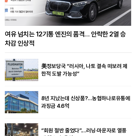
여유 넘치는 12기통 엔진의 품격… 안락한 2열 승
차감 인상적
美정보당국 “러시아, 나토 결속 떠보려 제
한적 도발 가능성”
8년 지났는데 신상품?…농협하나로유통에
과징금 4.6억
“회원 절반 줄었다”.…러닝·마운자로 열풍