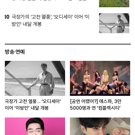
5
기술 넘어 공장까지…K-제약·바이오, 생산
내재화로 ‘실속형’ M&A
방송·연예
극장가 고전 열풍… ‘오디세이’
[공연 어땠어?] 에스파, 3만
이어 ‘이방인’ 내달 개봉
5000명과 연 ‘컴플렉시티’