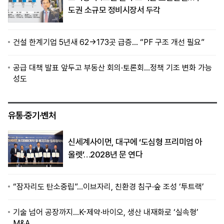
도권 소규모 정비시장서 두각
건설 한계기업 5년새 62→173곳 급증… “PF 구조 개선 필요”
공급 대책 발표 앞두고 부동산 회의·토론회…정책 기조 변화 가능
성도
유통·중기·벤처
신세계사이먼, 대구에 ‘도심형 프리미엄 아
울렛’…2028년 문 연다
“잠자리도 탄소중립”…이브자리, 친환경 침구·숲 조성 ‘투트랙’
기술 넘어 공장까지…K-제약·바이오, 생산 내재화로 ‘실속형’
M&A