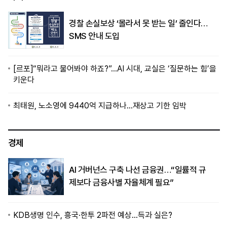
경찰 손실보상 ‘몰라서 못 받는 일’ 줄인다…
SMS 안내 도입
[르포]“뭐라고 물어봐야 하죠?”…AI 시대, 교실은 ‘질문하는 힘’을
키운다
최태원, 노소영에 9440억 지급하나…재상고 기한 임박
경제
AI 거버넌스 구축 나선 금융권…“일률적 규
제보다 금융사별 자율체계 필요”
KDB생명 인수, 흥국·한투 2파전 예상…득과 실은?