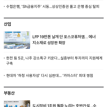
수협은행, ‘Sh금융지주’ 시동…상상인증권 품고 은행 중심 탈피
산업
LFP 19만톤 날개 단 포스코퓨처엠… 에너
지소재로 성장판 확장
한전 등 5곳, 나주 강소특구 키운다…실증부터 투자까지 지원체계
구축
현대차 ‘하청 사용자성’ 다시 심판대… ‘카마스터’ 최대 쟁점
부동산
도시정비 1조원 돌파 노리는 호반건설…수