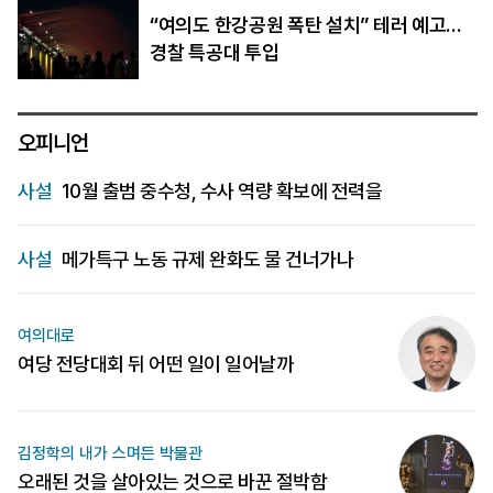
“여의도 한강공원 폭탄 설치” 테러 예고…
경찰 특공대 투입
오피니언
사설
10월 출범 중수청, 수사 역량 확보에 전력을
사설
메가특구 노동 규제 완화도 물 건너가나
여의대로
여당 전당대회 뒤 어떤 일이 일어날까
김정학의 내가 스며든 박물관
오래된 것을 살아있는 것으로 바꾼 절박함