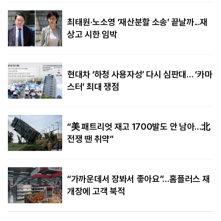
최태원·노소영 ‘재산분할 소송’ 끝날까...재
상고 시한 임박
현대차 ‘하청 사용자성’ 다시 심판대… ‘카마
스터’ 최대 쟁점
“美 패트리엇 재고 1700발도 안 남아…北
전쟁 땐 취약”
“가까운데서 장봐서 좋아요”…홈플러스 재
개장에 고객 북적