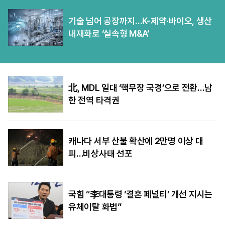
기술 넘어 공장까지…K-제약·바이오, 생산
내재화로 ‘실속형 M&A’
北, MDL 일대 ‘핵무장 국경’으로 전환…남
한 전역 타격권
캐나다 서부 산불 확산에 2만명 이상 대
피…비상사태 선포
국힘 “李대통령 ‘결혼 페널티’ 개선 지시는
유체이탈 화법”