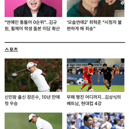
“연예인 통틀어 0순위”…김규
‘모솔연애2’ 최혁준 “시청자 불
원, 휠체어 학생 돌본 미담 확산
편하게 해 죄송”
스포츠
신인왕 출신 장은수, 10년 만에
무패 행진 어디까지…김상식의
첫 우승
베트남, 현대컵 4강