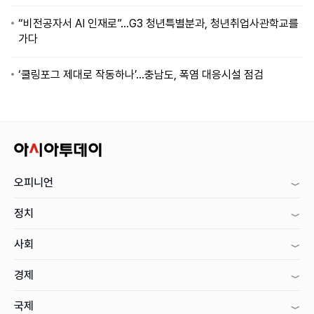
“비전공자서 AI 인재로”…G3 청년특별분과, 청년취업사관학교를
가다
‘쿨링포그 제대로 작동하나’…충남도, 폭염 대응시설 점검
오피니언
정치
사회
경제
국제