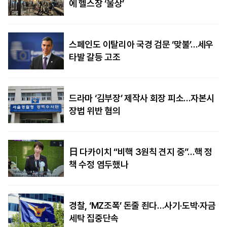
에 헬스장 ‘울상’
스페인도 이탈리아 국경 검문 ‘맞불’…세우
타발 갈등 고조
드라마 ‘김부장’ 제작사 회장 피소…자본시
장법 위반 혐의
日 다카이치 “비핵 3원칙 견지 중”…핵 정
책 수정 염두했나
경찰, ‘MZ조폭’ 돈줄 죈다…사기·도박·자금
세탁 집중단속