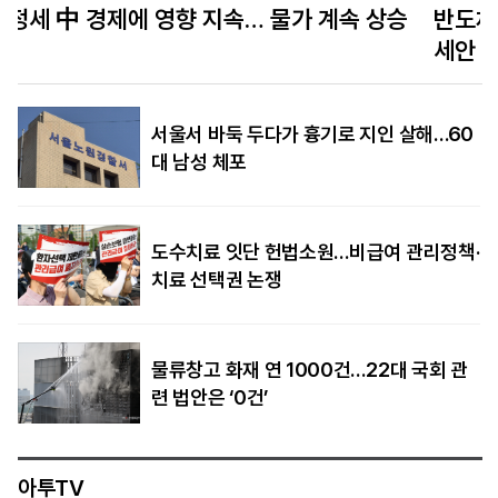
반도체 국가 로드맵 ‘시암 실리카’ 내건 태국… 아
세안 허브 겨냥
서울서 바둑 두다가 흉기로 지인 살해…60
대 남성 체포
도수치료 잇단 헌법소원…비급여 관리정책·
치료 선택권 논쟁
물류창고 화재 연 1000건…22대 국회 관
련 법안은 ‘0건’
아투TV