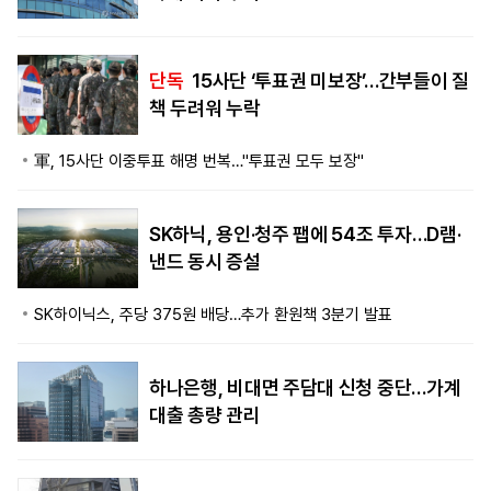
단독
15사단 ‘투표권 미보장’…간부들이 질
책 두려워 누락
軍, 15사단 이중투표 해명 번복…"투표권 모두 보장"
SK하닉, 용인·청주 팹에 54조 투자…D램·
낸드 동시 증설
SK하이닉스, 주당 375원 배당…추가 환원책 3분기 발표
하나은행, 비대면 주담대 신청 중단…가계
대출 총량 관리