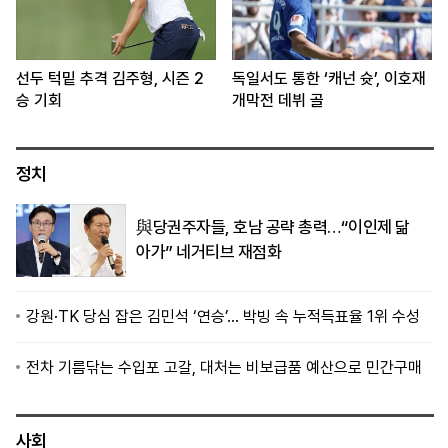
선두 턱밑 추격 김주형, 시즌 2
독일서도 통한 ‘캐넌 슛’, 이호재
승 기회
개막전 데뷔 골
정치
與당권주자들, 호남 공략 총력…“이인제 닮
아가” 네거티브 재점화
강원·TK 당심 잡은 김민석 ‘연승’… 박빙 속 누적득표율 1위 수성
전차 기름닦는 수입포 고갈, 대처는 비보급품 예산으로 민간구매
사회