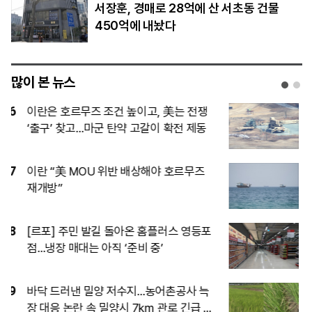
서장훈, 경매로 28억에 산 서초동 건물
450억에 내놨다
많이 본 뉴스
1
‘벤츠 위의 벤츠’ 마이바흐…韓서 3년 연속
1000대 돌파하며 존재감↑
2
‘몸 만들기’ 공식 바뀌었다…달라진 여름
다이어트 풍경
3
[시승기] 여유 넘치는 12기통 엔진의 품
격… 안락한 2열 승차감 인상적
4
이란, 호르무즈 해협 재개방 조건으로 미
국에 6가지 요구 제시