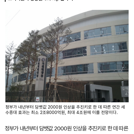
마
운
대
켓
세
학
파
동
워
문
골
프
정부가 내년부터 담뱃값 2000원 인상을 추진키로 한 데 따른 연간 세
수증대 효과는 최소 2조8000억원, 최대 4조원에 이를 전망이다.
정부가 내년부터 담뱃값 2000원 인상을 추진키로 한 데 따른