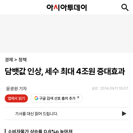
뉴
최
속
정
사
경
국
오
피
아
문
포
스
신
보
치
회
제
제
피
플
투
화
토
니
시
·
경제
언
티
스
>
정책
포
담뱃값 인상, 세수 최대 4조원 증대효과
츠
윤광원 기자
승인 : 2014.09.11 15:07
ENGLISH
中
Tiếng
文
Việt
앱에서 읽기
구글 검색 선호 출처 추가
기사를 대신 읽어 드립니다.
지
신
후
제
회
앱
면
문
원
보
사
설
보
구
하
24
소
치
소비자물가 상승률 0.6%p 높아져
기
독
기
시
개