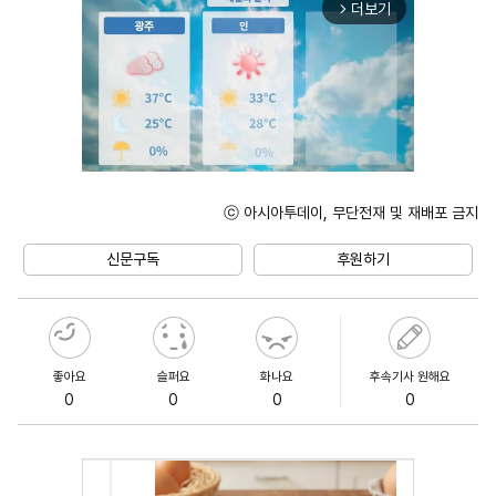
더보기
arrow_forward_ios
ⓒ 아시아투데이, 무단전재 및 재배포 금지
Unmute
신문구독
후원하기
좋아요
슬퍼요
화나요
후속기사 원해요
0
0
0
0