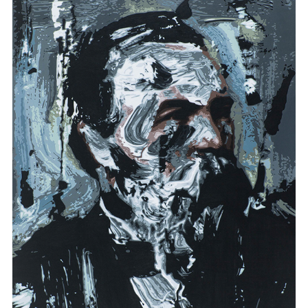
마
운
대
켓
세
학
파
동
워
문
골
프