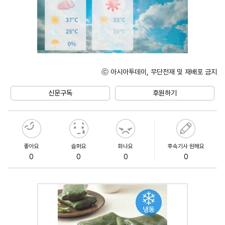
ⓒ 아시아투데이, 무단전재 및 재배포 금지
Unmute
신문구독
후원하기
좋아요
슬퍼요
화나요
후속기사 원해요
0
0
0
0