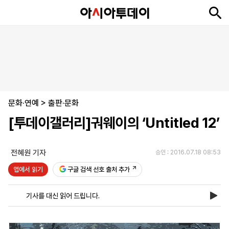
뉴
최
속
정
사
경
국
오
피
아
문
포
스
신
보
치
회
제
제
피
플
투
화
토
니
시
·
문화·연예
언
티
스
>
출판·문화
포
[투데이갤러리]궈웨이의 ‘Untitled 12’
츠
전혜원 기자
승인 : 2016.07.18 08:53
ENGLISH
中
Tiếng
文
Việt
앱에서 읽기
구글 검색 선호 출처 추가
기사를 대신 읽어 드립니다.
지
신
후
제
회
앱
면
문
원
보
사
설
보
구
하
24
소
치
기
독
기
시
개