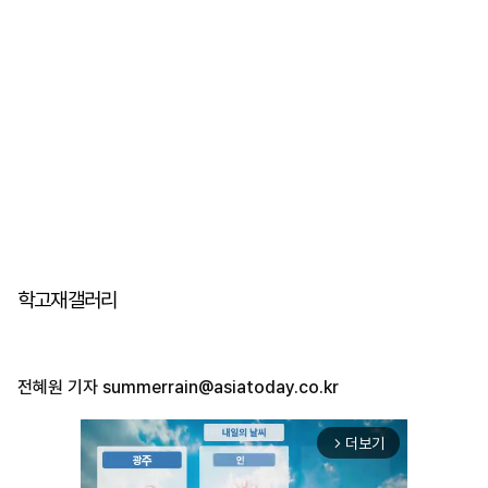
학고재갤러리
전혜원 기자
summerrain@asiatoday.co.kr
더보기
arrow_forward_ios