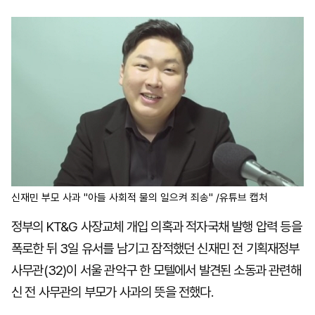
마
운
대
켓
세
학
파
동
워
문
골
프
신재민 부모 사과 "아들 사회적 물의 일으켜 죄송" /유튜브 캡처
정부의 KT&G 사장교체 개입 의혹과 적자국채 발행 압력 등을
폭로한 뒤 3일 유서를 남기고 잠적했던 신재민 전 기획재정부
사무관(32)이 서울 관악구 한 모텔에서 발견된 소동과 관련해
신 전 사무관의 부모가 사과의 뜻을 전했다.