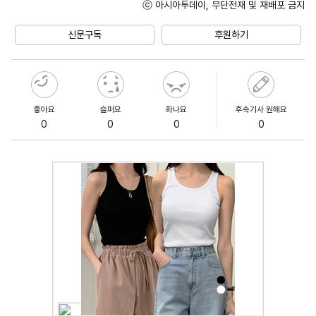
ⓒ 아시아투데이, 무단전재 및 재배포 금지
Unmute
신문구독
후원하기
좋아요
슬퍼요
화나요
후속기사 원해요
0
0
0
0