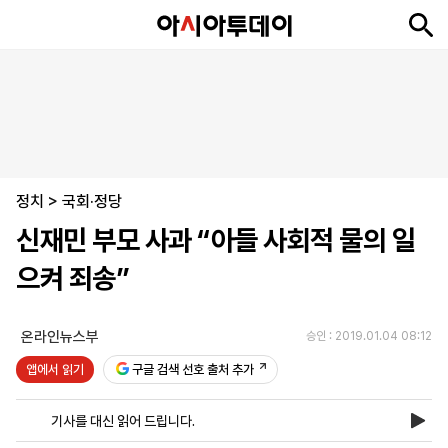
뉴
최
속
정
사
경
국
오
피
아
문
포
스
신
보
치
회
제
제
피
플
투
화
토
니
시
·
정치
언
티
스
>
국회·정당
포
신재민 부모 사과 “아들 사회적 물의 일
츠
으켜 죄송”
ENGLISH
中
Tiếng
文
Việt
온라인뉴스부
승인 : 2019.01.04 08:12
앱에서 읽기
구글 검색 선호 출처 추가
지
신
후
제
회
앱
면
문
원
보
사
설
기사를 대신 읽어 드립니다.
보
구
하
24
소
치
기
독
기
시
개