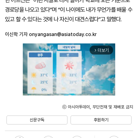
한 어르신은 “어린 시절로 다시 돌아가 학교에 오는 기분으로
경로당을 나오고 있다”며 “이 나이에도 내가 무언가를 배울 수
있고 할 수 있다는 것에 나 자신이 대견스럽다”고 말했다.
이신학 기자
onyangasan@asiatoday.co.kr
더보기
arrow_forward_ios
ⓒ 아시아투데이, 무단전재 및 재배포 금지
Unmute
신문구독
후원하기