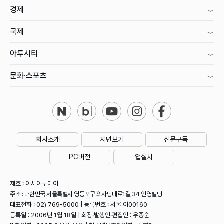
경제
국제
아투시티
문화·스포츠
회사소개
지면보기
신문구독
PC버전
앱설치
제호 : 아시아투데이
주소 : 대한민국 서울특별시 영등포구 의사당대로1길 34 인영빌딩
대표전화 : 02) 769-5000 | 등록번호 : 서울 아00160
등록일 : 2006년 1월 18일 | 회장·발행인·편집인 : 우종순