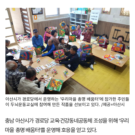
마
운
대
켓
세
학
파
동
워
문
골
프
아산시가 경로당에서 운영하는 ‘우리마을 총명 배움터’에 참가한 주민들
이 두뇌운동교실에 참여해 만든 작품을 선보이고 있다. /제공=아산시
충남 아산시가 경로당 교육·건강동네공동체 조성을 위해 ‘우리
마을 총명 배움터’를 운영해 호응을 얻고 있다.