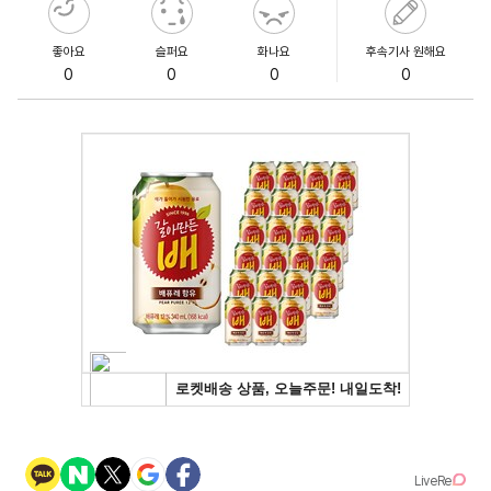
좋아요
슬퍼요
화나요
후속기사 원해요
0
0
0
0