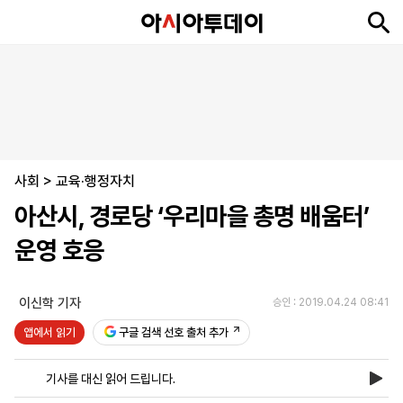
뉴
최
속
정
사
경
국
오
피
아
문
포
스
신
보
치
회
제
제
피
플
투
화
토
니
시
·
사회
언
티
스
>
교육·행정자치
포
아산시, 경로당 ‘우리마을 총명 배움터’
츠
운영 호응
ENGLISH
中
Tiếng
文
Việt
이신학 기자
승인 : 2019.04.24 08:41
앱에서 읽기
구글 검색 선호 출처 추가
지
신
후
제
회
앱
면
문
원
보
사
설
기사를 대신 읽어 드립니다.
보
구
하
24
소
치
기
독
기
시
개