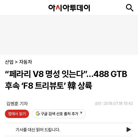
뉴
최
속
정
사
경
국
오
피
아
문
포
스
신
보
치
회
제
제
피
플
투
화
토
니
시
·
산업
언
티
스
>
자동차
포
“페라리 V8 명성 잇는다”…488 GTB
츠
후속 ‘F8 트리뷰토’ 韓 상륙
ENGLISH
中
Tiếng
文
Việt
김병훈 기자
승인 : 2019.07.18 15:42
앱에서 읽기
구글 검색 선호 출처 추가
지
신
후
제
회
앱
면
문
원
보
사
설
기사를 대신 읽어 드립니다.
보
구
하
24
소
치
기
독
기
시
개