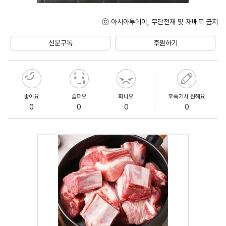
ⓒ 아시아투데이, 무단전재 및 재배포 금지
Mute
신문구독
후원하기
좋아요
슬퍼요
화나요
후속기사 원해요
0
0
0
0