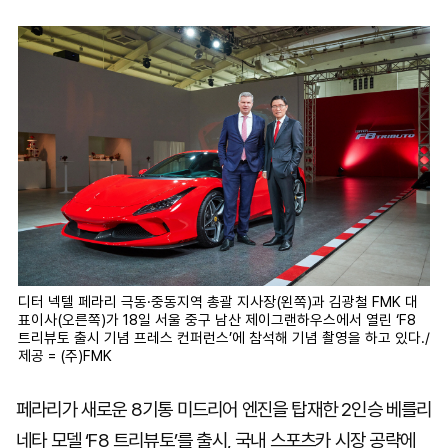
마
운
대
켓
세
학
파
동
워
문
골
프
디터 넥텔 페라리 극동·중동지역 총괄 지사장(왼쪽)과 김광철 FMK 대
표이사(오른쪽)가 18일 서울 중구 남산 제이그랜하우스에서 열린 ‘F8
트리뷰토 출시 기념 프레스 컨퍼런스’에 참석해 기념 촬영을 하고 있다./
제공 = (주)FMK
페라리가 새로운 8기통 미드리어 엔진을 탑재한 2인승 베를리
네타 모델 ‘F8 트리뷰토’를 출시, 국내 스포츠카 시장 공략에