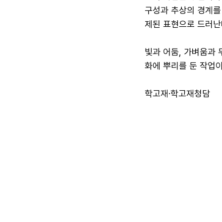
구성과 추상의 경계를
제된 표현으로 드러난
빛과 어둠, 가벼움과
화에 뿌리를 둔 작업
학고재·학고재청담