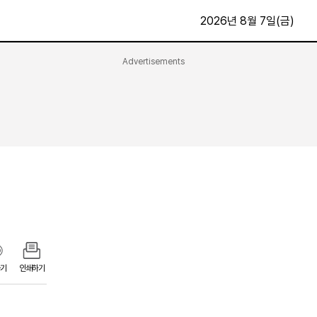
2026년 8월 7일(금)
Advertisements
문화·스포츠
최신
전체
방송
지면보기
가요
구독신청
영화
First Edition
문화
후원하기
카
종교
제보24시
스포츠
알립니다
여행
기
인쇄하기