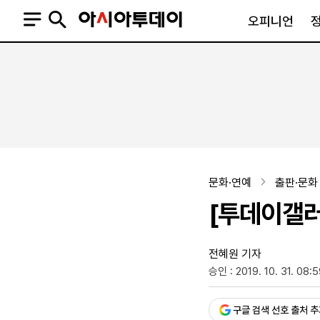
오피니언
오피니언
정치
사회
사설
정치일반
사회일반
칼럼·기고
청와대
사건·사고
기자의 눈
국회·정당
법원·검찰
피플
북한
교육·행정
문화·연예
출판·문화
외교
노동·복지·환경
[투데이갤러
국방
보건·의학
정부
전혜원 기자
승인 : 2019. 10. 31. 08:
SNS
뉴스스탠드
네이버블로그
아투TV(유튜브)
페이스북
구글 검색 선호 출처 