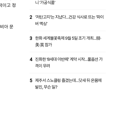
니 ‘가공식품’
적이고 정
2
‘저탄고지’는 지났다…건강 식사로 뜨는 ‘파이
버 맥싱’
나비아 문
3
한화 세계불꽃축제 9월 5일 조기 개최…韓·
美·英 참가
4
진화한 ‘8세대 아반떼’ 계약 시작…풀옵션 가
격이 무려
5
제주서 스노클링 즐겼는데…닷새 뒤 온몸에
발진, 무슨 일?