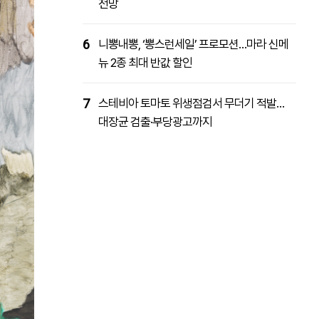
전망
6
니뽕내뽕, ‘뽕스런세일’ 프로모션…마라 신메
뉴 2종 최대 반값 할인
7
스테비아 토마토 위생점검서 무더기 적발…
대장균 검출·부당광고까지