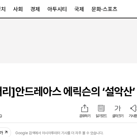
정치
사회
경제
아투시티
국제
문화·스포츠
경제
아투시티
국제
경제일반
종합
세계일반
정책
메트로
아시아·호주
금융·증권
경기·인천
북미
산업
세종·충청
중남미
IT·과학
영남
유럽
리]안드레아스 에릭슨의 ‘설악산’
부동산
호남
중동·아프리
유통
강원
중기·벤처
제주
59
공유하기
읽기모드
글자크기
기사듣
인스타그램
추가
Google 검색에서 아시아투데이 기사를 더 자주 볼 수 있습니다.