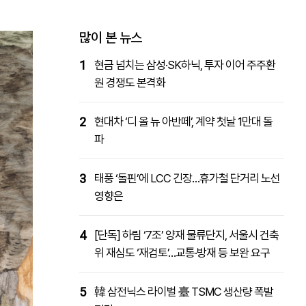
패밀리사이트
마켓파워
아투TV
대학동문골프최강전
많이 본 뉴스
1
현금 넘치는 삼성·SK하닉, 투자 이어 주주환
원 경쟁도 본격화
2
현대차 ‘디 올 뉴 아반떼’, 계약 첫날 1만대 돌
파
3
태풍 ‘돌핀’에 LCC 긴장…휴가철 단거리 노선
영향은
4
[단독] 하림 ‘7조’ 양재 물류단지, 서울시 건축
위 재심도 ‘재검토’…교통·방재 등 보완 요구
5
韓 삼전닉스 라이벌 臺 TSMC 생산량 폭발