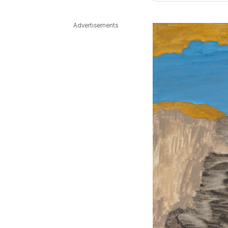
다국어뉴스
ENGLISH
Tiếng Việt
中文
Advertisements