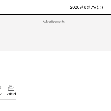
2026년 8월 7일(금)
Advertisements
문화·스포츠
최신
전체
방송
지면보기
가요
구독신청
영화
First Edition
문화
후원하기
카
종교
제보24시
스포츠
알립니다
여행
기
인쇄하기