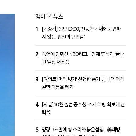
패밀리사이트
마켓파워
아투TV
대학동문골프최강전
많이 본 뉴스
1
[시승기] 볼보 EX90, 전동화 시대에도 변하
지 않는 ‘안전과 편안함’
2
폭염에 멈춰선 KBO리그…‘강제 휴식기’ 끝나
고 일정 재조정
3
[여의로]‘머리 빗기’ 선언한 중기부, 남의 머리
칼만 다듬을 텐가
4
[사설] 10월 출범 중수청, 수사 역량 확보에 전
력을
5
명령 3초만에 쾅 소리와 붉은섬광…美해병,