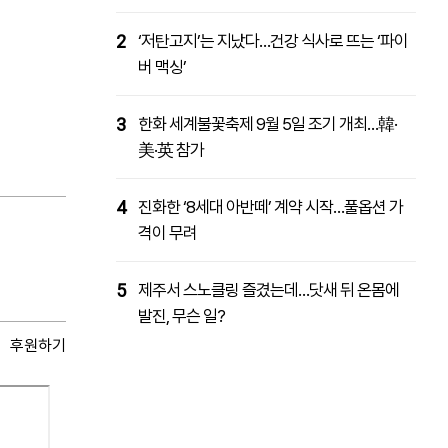
2
‘저탄고지’는 지났다…건강 식사로 뜨는 ‘파이
버 맥싱’
3
한화 세계불꽃축제 9월 5일 조기 개최…韓·
美·英 참가
4
진화한 ‘8세대 아반떼’ 계약 시작…풀옵션 가
격이 무려
5
제주서 스노클링 즐겼는데…닷새 뒤 온몸에
발진, 무슨 일?
후원하기