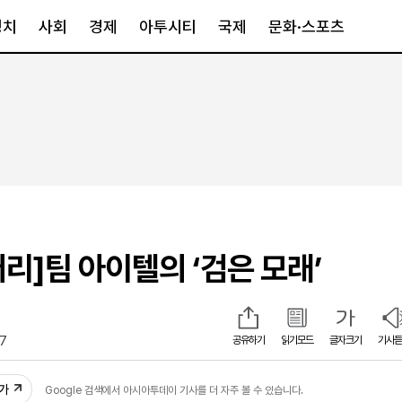
정치
사회
경제
아투시티
국제
문화·스포츠
경제
아투시티
국제
경제일반
종합
세계일반
정책
메트로
아시아·호주
금융·증권
경기·인천
북미
산업
세종·충청
중남미
IT·과학
영남
유럽
리]팀 아이텔의 ‘검은 모래’
부동산
호남
중동·아프리
유통
강원
중기·벤처
제주
27
공유하기
읽기모드
글자크기
기사듣
인스타그램
추가
Google 검색에서 아시아투데이 기사를 더 자주 볼 수 있습니다.