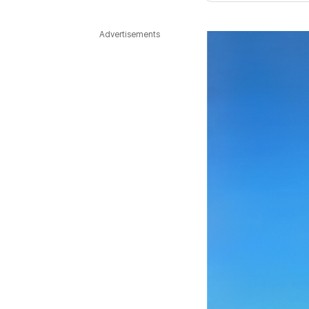
다국어뉴스
ENGLISH
Tiếng Việt
中文
Advertisements