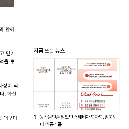
과 함께
지금 뜨는 뉴스
고 믿기
억을 투
)사장이 적
다. 화산
1
농산물인줄 알았던 스테비아 토마토, 알고보
월 대구미
니 ‘가공식품’