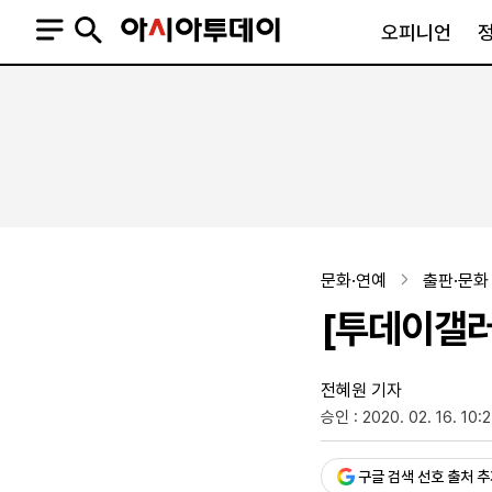
오피니언
오피니언
정치
사회
사설
정치일반
사회일반
칼럼·기고
청와대
사건·사고
기자의 눈
국회·정당
법원·검찰
피플
북한
교육·행정
문화·연예
출판·문화
외교
노동·복지·환경
[투데이갤러
국방
보건·의학
정부
전혜원 기자
승인 : 2020. 02. 16. 10:
SNS
뉴스스탠드
네이버블로그
아투TV(유튜브)
페이스북
구글 검색 선호 출처 