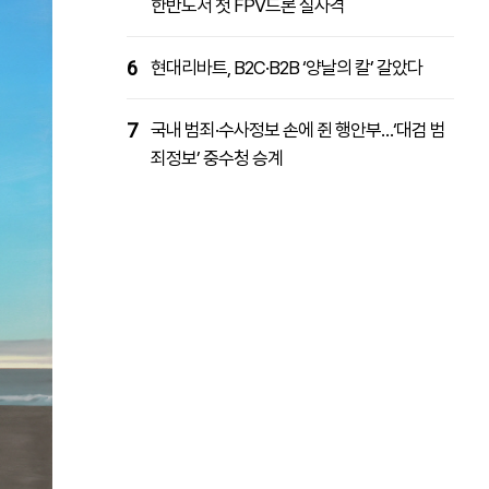
한반도서 첫 FPV드론 실사격
6
현대리바트, B2C·B2B ‘양날의 칼’ 갈았다
7
국내 범죄·수사정보 손에 쥔 행안부…‘대검 범
죄정보’ 중수청 승계