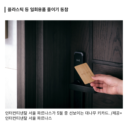
플라스틱 등 일회용품 줄이기 동참
마
운
대
켓
세
학
파
동
워
문
골
프
인터컨티넨탈 서울 파르나스가 5월 중 선보이는 대나무 키카드. /제공=
인터컨티넨탈 서울 파르나스