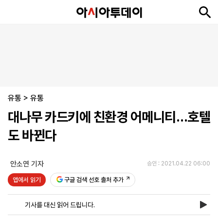
뉴
최
속
정
사
경
국
오
피
아
문
포
스
신
보
치
회
제
제
피
플
투
화
토
니
시
·
유통
언
티
스
>
유통
포
대나무 카드키에 친환경 어메니티…호텔
츠
도 바뀐다
ENGLISH
中
Tiếng
文
Việt
안소연 기자
승인 : 2021.04.22 06:00
앱에서 읽기
구글 검색 선호 출처 추가
지
신
후
제
회
앱
면
문
원
보
사
설
기사를 대신 읽어 드립니다.
보
구
하
24
소
치
기
독
기
시
개