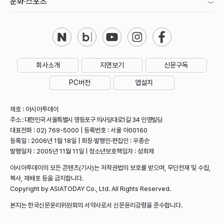
문화·스포츠
회사소개
지면보기
신문구독
PC버전
앱설치
제호 : 아시아투데이
주소 : 대한민국 서울특별시 영등포구 의사당대로1길 34 인영빌딩
대표전화 : 02) 769-5000 | 등록번호 : 서울 아00160
등록일 : 2006년 1월 18일 | 회장·발행인·편집인 : 우종순
발행일자 : 2005년 11월 11일 | 청소년보호책임자 : 성희제
아시아투데이의 모든 콘텐츠(기사)는 저작권법의 보호를 받으며, 무단전재 및 수집,
복사, 재배포 등을 금지합니다.
Copyright by ASIATODAY Co., Ltd. All Rights Reserved.
본지는 한국신문윤리위원회의 서약사로서 신문윤리강령을 준수합니다.