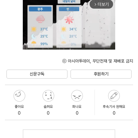
더보기
arrow_forward_ios
ⓒ 아시아투데이, 무단전재 및 재배포 금지
Unmute
신문구독
후원하기
좋아요
슬퍼요
화나요
후속기사 원해요
0
0
0
0