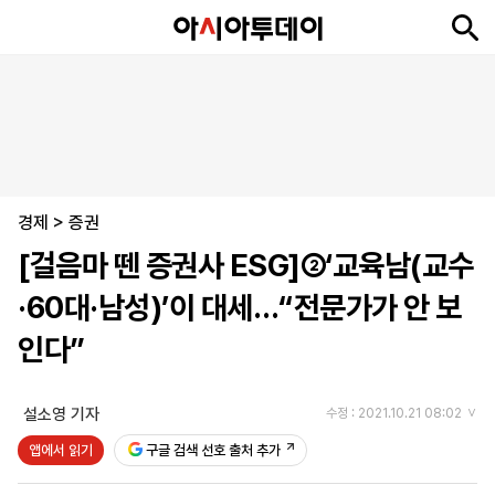
뉴
최
속
정
사
경
국
오
피
아
문
포
스
신
보
치
회
제
제
피
플
투
화
토
니
시
·
경제
언
티
스
>
증권
포
[걸음마 뗀 증권사 ESG]②‘교육남(교수
츠
·60대·남성)’이 대세…“전문가가 안 보
ENGLISH
中
Tiếng
인다”
文
Việt
설소영 기자
수정 : 2021.10.21 08:02
지
신
후
제
회
앱
앱에서 읽기
구글 검색 선호 출처 추가
면
문
원
보
사
설
보
구
하
24
소
치
기
독
기
시
개