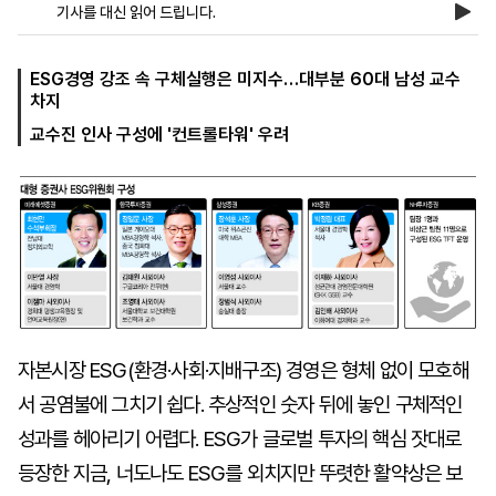
기사를 대신 읽어 드립니다.
마
운
대
ESG경영 강조 속 구체실행은 미지수…대부분 60대 남성 교수
켓
세
학
차지
파
동
교수진 인사 구성에 '컨트롤타워' 우려
워
문
골
프
자본시장 ESG(환경·사회·지배구조) 경영은 형체 없이 모호해
서 공염불에 그치기 쉽다. 추상적인 숫자 뒤에 놓인 구체적인
성과를 헤아리기 어렵다. ESG가 글로벌 투자의 핵심 잣대로
등장한 지금, 너도나도 ESG를 외치지만 뚜렷한 활약상은 보