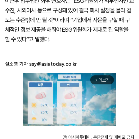
이근우 법무법인 화우 변호사는 “ESG위원회가 외부인사인 교
수진, 사외이사 등으로 구성돼 있어 결국 회사 실정을 몰라 겉
도는 수준밖에 안 될 것”이라며 “기업에서 자문을 구할 때 구
체적인 정보 제공을 해줘야 ESG위원회가 제대로 된 역할을
할 수 있다”고 말했다.
설소영 기자
ssy@asiatoday.co.kr
더보기
arrow_forward_ios
ⓒ 아시아투데이, 무단전재 및 재배포 금지