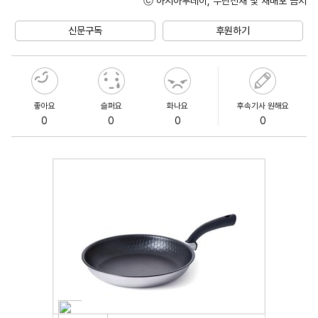
ⓒ 아시아투데이, 무단전재 및 재배포 금지
Unmute
신문구독
후원하기
좋아요
슬퍼요
화나요
후속기사 원해요
0
0
0
0