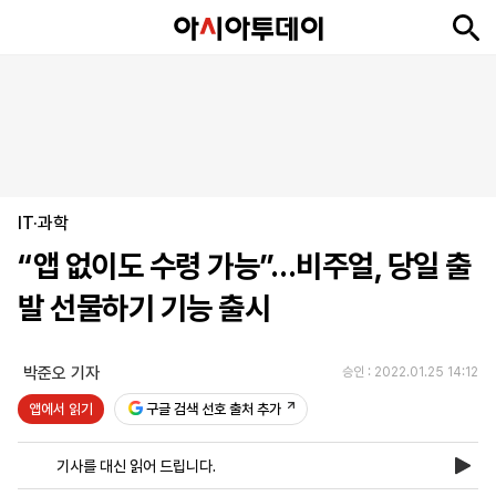
뉴
최
속
정
사
경
국
오
피
아
문
포
스
신
보
치
회
제
제
피
플
투
화
토
니
시
·
IT·과학
언
티
스
포
“앱 없이도 수령 가능”…비주얼, 당일 출
츠
발 선물하기 기능 출시
ENGLISH
中
Tiếng
文
Việt
박준오 기자
승인 : 2022.01.25 14:12
앱에서 읽기
구글 검색 선호 출처 추가
지
신
후
제
회
앱
면
문
원
보
사
설
기사를 대신 읽어 드립니다.
보
구
하
24
소
치
기
독
기
시
개