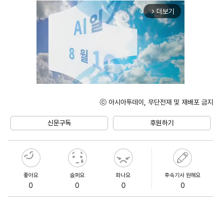
더보기
arrow_forward_ios
ⓒ 아시아투데이, 무단전재 및 재배포 금지
Unmute
신문구독
후원하기
좋아요
슬퍼요
화나요
후속기사 원해요
0
0
0
0