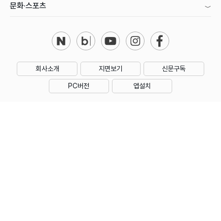
문화·스포츠
회사소개
지면보기
신문구독
PC버전
앱설치
제호 : 아시아투데이
주소 : 대한민국 서울특별시 영등포구 의사당대로1길 34 인영빌딩
대표전화 : 02) 769-5000 | 등록번호 : 서울 아00160
등록일 : 2006년 1월 18일 | 회장·발행인·편집인 : 우종순
발행일자 : 2005년 11월 11일 | 청소년보호책임자 : 성희제
아시아투데이의 모든 콘텐츠(기사)는 저작권법의 보호를 받으며, 무단전재 및 수집,
복사, 재배포 등을 금지합니다.
Copyright by ASIATODAY Co., Ltd. All Rights Reserved.
본지는 한국신문윤리위원회의 서약사로서 신문윤리강령을 준수합니다.