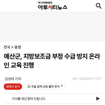
뉴
최
속
정
사
경
국
오
피
아
문
포
스
신
보
치
회
제
제
피
플
투
화
토
니
시
·
전국
언
티
스
>
충청
포
예산군, 지방보조금 부정 수급 방지 온라
츠
인 교육 진행
ENGLISH
中
Tiếng
文
Việt
김관태 기자
승인 : 2022.04.17 11:27
앱에서 읽기
구글 검색 선호 출처 추가
지
신
후
제
회
앱
면
문
원
보
사
설
기사를 대신 읽어 드립니다.
보
구
하
24
소
치
기
독
기
시
개