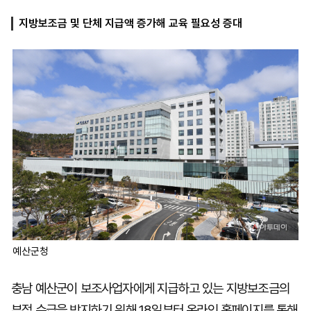
지방보조금 및 단체 지급액 증가해 교육 필요성 증대
마
운
대
켓
세
학
파
동
워
문
골
프
예산군청
충남 예산군이 보조사업자에게 지급하고 있는 지방보조금의
부정 수급을 방지하기 위해 18일부터 온라인 홈페이지를 통해