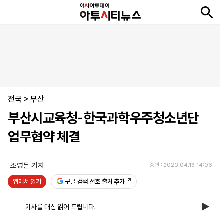
뉴
최
속
정
사
경
국
오
피
아
문
포
스
신
보
치
회
제
제
피
플
투
화
토
니
시
·
전국
언
티
스
>
부산
포
부산시교육청-한국과학우주청소년단
츠
업무협약 체결
ENGLISH
中
Tiếng
文
Việt
조영돌 기자
승인 : 2023.04.18 14:06
앱에서 읽기
구글 검색 선호 출처 추가
지
신
후
제
회
앱
면
문
원
보
사
설
기사를 대신 읽어 드립니다.
보
구
하
24
소
치
기
독
기
시
개