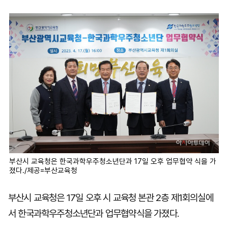
마
운
대
켓
세
학
파
동
워
문
골
프
부산시 교육청은 한국과학우주청소년단과 17일 오후 업무협약 식을 가
졌다./제공=부산교육청
부산시 교육청은 17일 오후 시 교육청 본관 2층 제1회의실에
서 한국과학우주청소년단과 업무협약식을 가졌다.