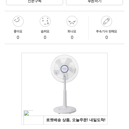
신문구독
후원하기
좋아요
슬퍼요
화나요
후속기사 원해요
0
0
0
0