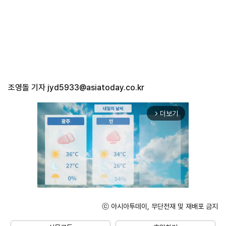
조영돌 기자
jyd5933@asiatoday.co.kr
더보기
arrow_forward_ios
ⓒ 아시아투데이, 무단전재 및 재배포 금지
Unmute