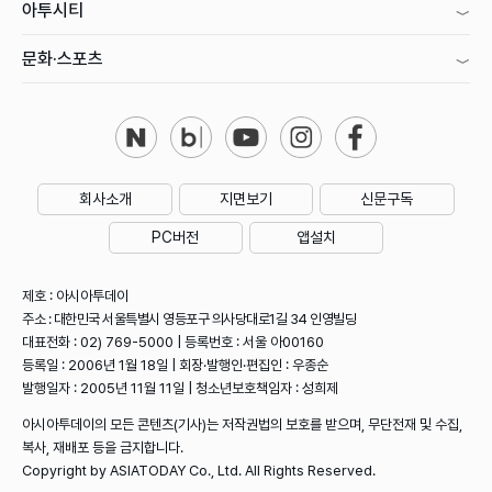
아투시티
문화·스포츠
회사소개
지면보기
신문구독
PC버전
앱설치
제호 : 아시아투데이
주소 : 대한민국 서울특별시 영등포구 의사당대로1길 34 인영빌딩
대표전화 : 02) 769-5000 | 등록번호 : 서울 아00160
등록일 : 2006년 1월 18일 | 회장·발행인·편집인 : 우종순
발행일자 : 2005년 11월 11일 | 청소년보호책임자 : 성희제
아시아투데이의 모든 콘텐츠(기사)는 저작권법의 보호를 받으며, 무단전재 및 수집,
복사, 재배포 등을 금지합니다.
Copyright by ASIATODAY Co., Ltd. All Rights Reserved.