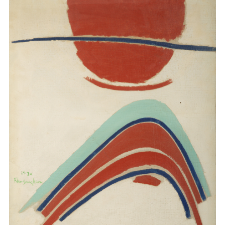
마
운
대
켓
세
학
파
동
워
문
골
프