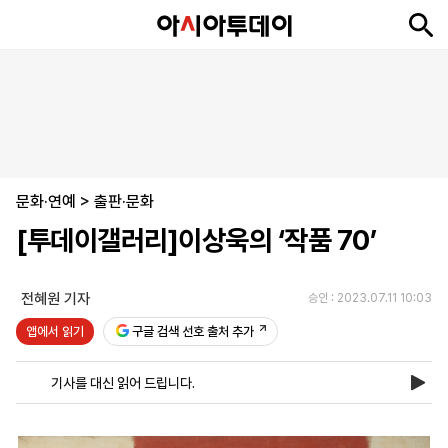
뉴
최
속
정
사
경
국
오
피
아
문
포
스
신
보
치
회
제
제
피
플
투
화
토
니
시
·
문화·연예
언
티
스
>
출판·문화
포
[투데이갤러리]이상욱의 ‘작품 70’
츠
전혜원 기자
승인 : 2023.07.11 10:03
ENGLISH
中
Tiếng
文
Việt
앱에서 읽기
구글 검색 선호 출처 추가
기사를 대신 읽어 드립니다.
지
신
후
제
회
앱
면
문
원
보
사
설
보
구
하
24
소
치
기
독
기
시
개