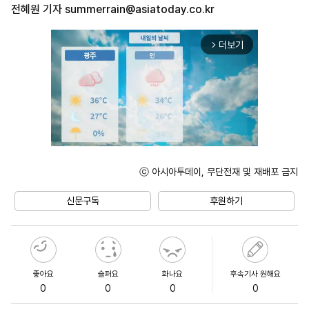
전혜원 기자
summerrain@asiatoday.co.kr
더보기
arrow_forward_ios
ⓒ 아시아투데이, 무단전재 및 재배포 금지
Unmute
신문구독
후원하기
좋아요
슬퍼요
화나요
후속기사 원해요
0
0
0
0