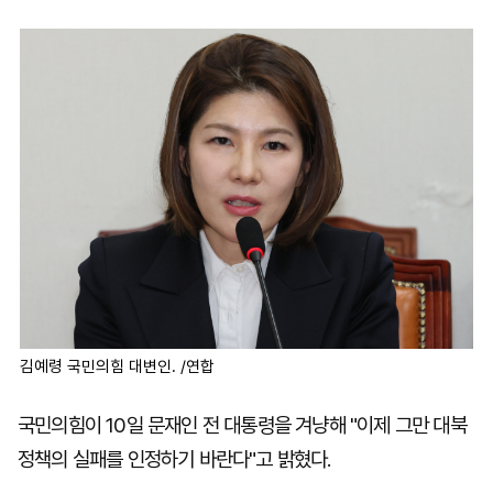
마
운
대
켓
세
학
파
동
워
문
골
프
김예령 국민의힘 대변인. /연합
국민의힘이 10일 문재인 전 대통령을 겨냥해 "이제 그만 대북
정책의 실패를 인정하기 바란다"고 밝혔다.