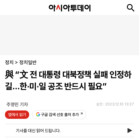
뉴
최
속
정
사
경
국
오
피
아
문
포
스
신
보
치
회
제
제
피
플
투
화
토
니
시
·
정치
언
티
스
>
정치일반
포
與 “文 전 대통령 대북정책 실패 인정하
츠
길…한·미·일 공조 반드시 필요”
ENGLISH
中
Tiếng
文
Việt
주영민 기자
승인 : 2023.12.10 13:27
앱에서 읽기
구글 검색 선호 출처 추가
지
신
후
제
회
앱
면
문
원
보
사
설
기사를 대신 읽어 드립니다.
보
구
하
24
소
치
기
독
기
시
개