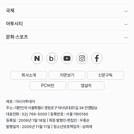
국제
아투시티
문화·스포츠
회사소개
지면보기
신문구독
PC버전
앱설치
제호 : 아시아투데이
주소 : 대한민국 서울특별시 영등포구 의사당대로1길 34 인영빌딩
대표전화 : 02) 769-5000 | 등록번호 : 서울 아00160
등록일 : 2006년 1월 18일 | 회장·발행인·편집인 : 우종순
발행일자 : 2005년 11월 11일 | 청소년보호책임자 : 성희제