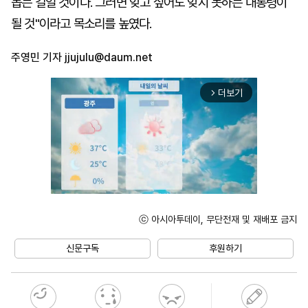
돕는 길일 것이다. 그러면 잊고 싶어도 잊지 못하는 대통령이
될 것"이라고 목소리를 높였다.
주영민 기자
jjujulu@daum.net
더보기
arrow_forward_ios
ⓒ 아시아투데이, 무단전재 및 재배포 금지
Unmute
신문구독
후원하기