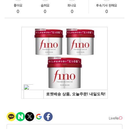
좋아요
슬퍼요
화나요
후속기사 원해요
0
0
0
0