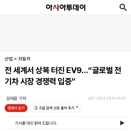
뉴
최
속
정
사
경
국
오
피
아
문
포
스
신
보
치
회
제
제
피
플
투
화
토
니
시
·
산업
언
티
스
>
자동차
포
전 세계서 상복 터진 EV9…“글로벌 전
츠
기차 시장 경쟁력 입증”
ENGLISH
中
Tiếng
文
Việt
강태윤 기자
승인 : 2024.03.14 06:00
앱에서 읽기
구글 검색 선호 출처 추가
지
신
후
제
회
앱
면
문
원
보
사
설
기사를 대신 읽어 드립니다.
보
구
하
24
소
치
기
독
기
시
개