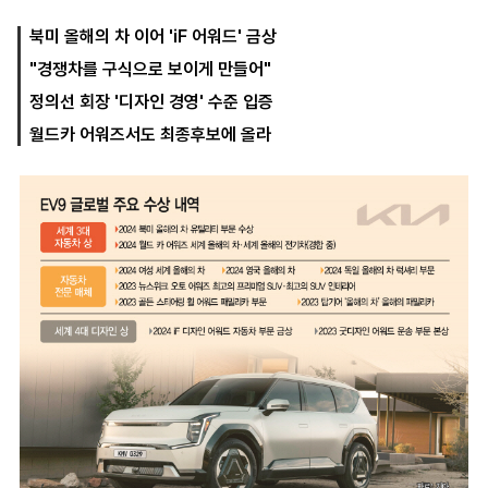
북미 올해의 차 이어 'iF 어워드' 금상
"경쟁차를 구식으로 보이게 만들어"
마
운
대
켓
세
학
정의선 회장 '디자인 경영' 수준 입증
파
동
워
문
월드카 어워즈서도 최종후보에 올라
골
프