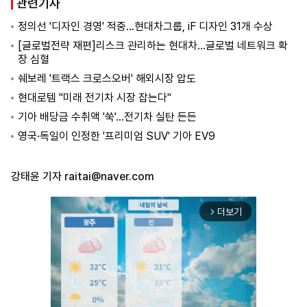
관련기사
정의선 '디자인 경영' 적중…현대차그룹, iF 디자인 31개 수상
[글로벌전략 재편]리스크 관리하는 현대차…글로벌 네트워크 확
장 심혈
쉐보레 '트랙스 크로스오버' 해외시장 압도
현대로템 "미래 전기차 시장 잡는다"
기아 배당금 수취액 '쑥'…전기차 실탄 든든
영국·독일이 인정한 '프리미엄 SUV' 기아 EV9
강태윤 기자
raitai@naver.com
더보기
arrow_forward_ios