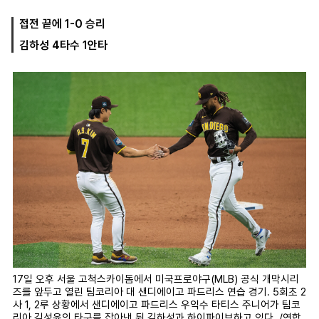
접전 끝에 1-0 승리
김하성 4타수 1안타
마
운
대
켓
세
학
파
동
워
문
골
프
17일 오후 서울 고척스카이돔에서 미국프로야구(MLB) 공식 개막시리
즈를 앞두고 열린 팀코리아 대 샌디에이고 파드리스 연습 경기. 5회초 2
사 1, 2루 상황에서 샌디에이고 파드리스 우익수 타티스 주니어가 팀코
리아 김성윤의 타구를 잡아낸 뒤 김하성과 하이파이브하고 있다. /연합