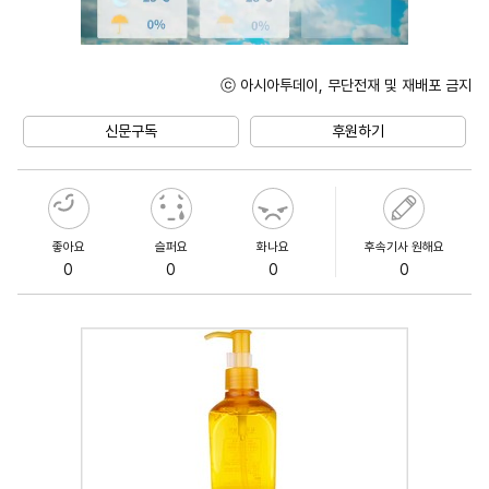
ⓒ 아시아투데이, 무단전재 및 재배포 금지
Mute
신문구독
후원하기
좋아요
슬퍼요
화나요
후속기사 원해요
0
0
0
0