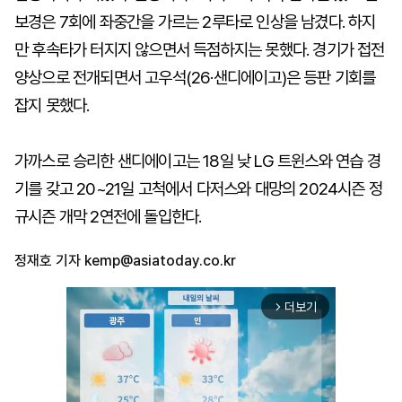
보경은 7회에 좌중간을 가르는 2루타로 인상을 남겼다. 하지
만 후속타가 터지지 않으면서 득점하지는 못했다. 경기가 접전
양상으로 전개되면서 고우석(26·샌디에이고)은 등판 기회를
잡지 못했다.
가까스로 승리한 샌디에이고는 18일 낮 LG 트윈스와 연습 경
기를 갖고 20~21일 고척에서 다저스와 대망의 2024시즌 정
규시즌 개막 2연전에 돌입한다.
정재호 기자
kemp@asiatoday.co.kr
더보기
arrow_forward_ios