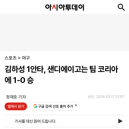
뉴
최
속
정
사
경
국
오
피
아
문
포
스
신
보
치
회
제
제
피
플
투
화
토
니
시
·
스포츠
언
티
스
>
야구
포
김하성 1안타, 샌디에이고는 팀 코리아
츠
에 1-0 승
ENGLISH
中
Tiếng
文
Việt
정재호 기자
승인 : 2024.03.17 21:57
앱에서 읽기
구글 검색 선호 출처 추가
지
신
후
제
회
앱
면
문
원
보
사
설
기사를 대신 읽어 드립니다.
보
구
하
24
소
치
기
독
기
시
개