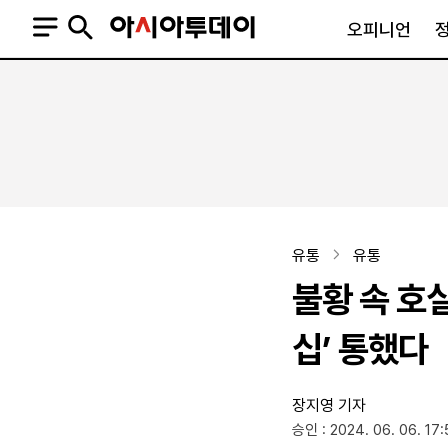
오피니언
오피니언
정치
사회
사설
정치일반
사회일반
칼럼·기고
청와대
사건·사고
기자의 눈
국회·정당
법원·검찰
피플
북한
교육·행정
유통
유통
외교
노동·복지·환경
불황 속 호실
국방
보건·의학
정부
십’ 통했다
장지영 기자
SNS
승인 : 2024. 06. 06. 17:
뉴스스탠드
네이버블로그
아투TV(유튜브)
페이스북