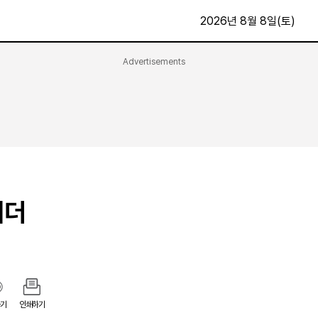
2026년 8월 8일(토)
Advertisements
문화·스포츠
최신
전체
방송
지면보기
가요
구독신청
영화
First Edition
문화
후원하기
리더
카
종교
제보24시
스포츠
알립니다
여행
기
인쇄하기