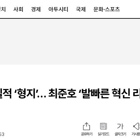
정치
사회
경제
아투시티
국제
문화·스포츠
경제
아투시티
국제
경제일반
종합
세계일반
정책
메트로
아시아·호주
금융·증권
경기·인천
북미
산업
세종·충청
중남미
IT·과학
영남
유럽
적 ‘형지’… 최준호 ‘발빠른 혁신 
부동산
호남
중동·아프리
유통
강원
중기·벤처
제주
53
공유하기
읽기모드
글자크기
기사듣
인스타그램