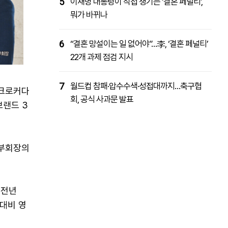
5
이재명 대통령이 직접 챙기는 ‘결혼 페널티’,
뭐가 바뀌나
6
“결혼 망설이는 일 없어야”…李, ‘결혼 페널티’
22개 과제 점검 지시
7
월드컵 참패·압수수색·성접대까지…축구협
 크로커다
회, 공식 사과문 발표
브랜드 3
 부회장의
 전년
 대비 영