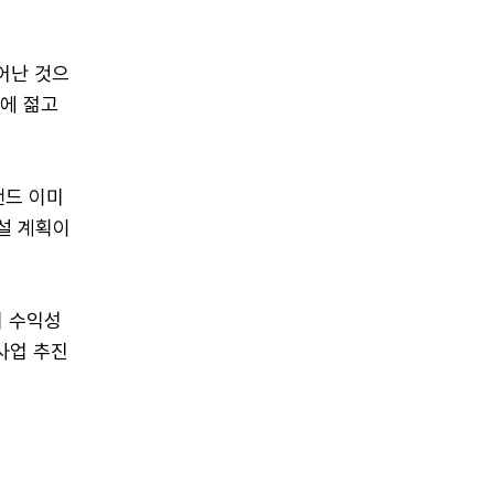
어난 것으
드에 젊고
랜드 이미
설 계획이
며 수익성
사업 추진