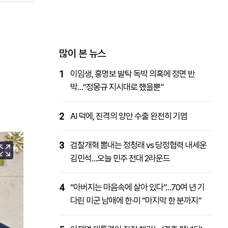
패밀리사이트
마켓파워
아투TV
대학동문골프최강전
많이 본 뉴스
1
이임생, 홍명보 발탁 독박 의혹에 정면 반
박…“정몽규 지시대로 했을뿐”
2
AI 덕에, 진격의 양안 수출 완전히 기염
3
검찰개혁 뽐내는 정청래 vs 당정협력 내세운
김민석…오늘 민주 전대 2라운드
4
“아버지는 마음속에 살아 있다”…70여 년 기
다린 미군 남매에 한·미 “마지막 한 분까지”