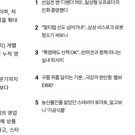
1
선입견 깬 ‘디펜더 110’…일상형 오프로더의
진화 증명했다
이며, 처
역을 확대
2
“멀티탭 선도 넘어가네”…삼성 비스포크 로봇
청소기 써보니
지) 개별
3
“폭염에도 산책 OK”…반려견과 함께 떠나는
 누적 영
실내 피서지
4
구름 위를 달리는 기분…극강의 편안함 ‘볼보
1분기까지
EX90’
간보다
5
농산물인줄 알았던 스테비아 토마토, 알고보
니 ‘가공식품’
심의 영업
취해 상품
고, 스타