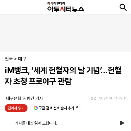
뉴
최
속
정
사
경
국
오
피
아
문
포
스
신
보
치
회
제
제
피
플
투
화
토
니
시
·
전국
언
티
스
>
대구
포
iM뱅크, ‘세계 헌혈자의 날 기념’…헌혈
츠
자 초청 프로야구 관람
ENGLISH
中
Tiếng
文
Việt
대구은행
권병건 기자
승인 : 2024.06.14 19:11
앱에서 읽기
구글 검색 선호 출처 추가
지
신
후
제
회
앱
면
문
원
보
사
설
기사를 대신 읽어 드립니다.
보
구
하
24
소
치
기
독
기
시
개