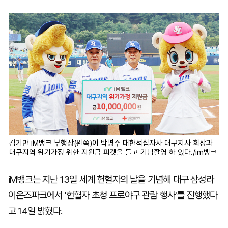
마
운
대
켓
세
학
파
동
워
문
골
프
김기만 iM뱅크 부행장(왼쪽)이 박명수 대한적십자사 대구지사 회장과
대구지역 위기가정 위한 지원금 피켓을 들고 기념촬영 하 있다./im뱅크
iM뱅크는 지난 13일 세계 헌혈자의 날을 기념해 대구 삼성라
이온즈파크에서 '헌혈자 초청 프로야구 관람 행사'를 진행했다
고 14일 밝혔다.