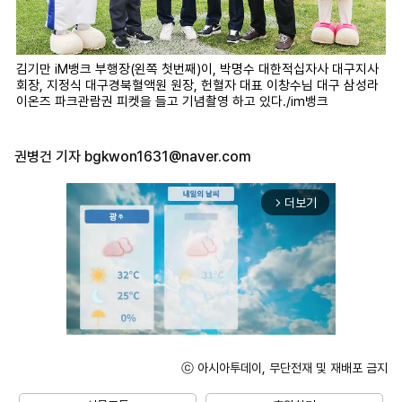
김기만 iM뱅크 부행장(왼쪽 첫번째)이, 박명수 대한적십자사 대구지사
회장, 지정식 대구경북혈액원 원장, 헌혈자 대표 이창수님 대구 삼성라
이온즈 파크관람권 피켓을 들고 기념촬영 하고 있다./im뱅크
권병건 기자
bgkwon1631@naver.com
더보기
arrow_forward_ios
ⓒ 아시아투데이, 무단전재 및 재배포 금지
Unmute