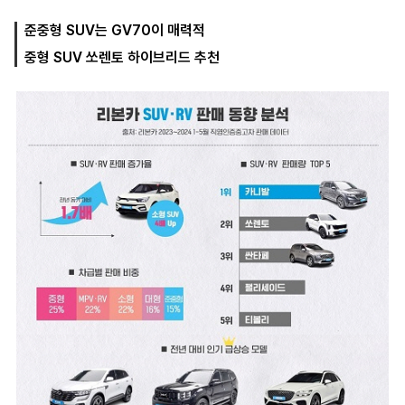
준중형 SUV는 GV70이 매력적
중형 SUV 쏘렌토 하이브리드 추천
마
운
대
켓
세
학
파
동
워
문
골
프