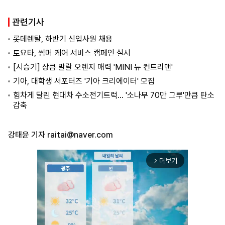
관련기사
롯데렌탈, 하반기 신입사원 채용
토요타, 썸머 케어 서비스 캠페인 실시
[시승기] 상큼 발랄 오렌지 매력 'MINI 뉴 컨트리맨'
기아, 대학생 서포터즈 '기아 크리에이터' 모집
힘차게 달린 현대차 수소전기트럭… '소나무 70만 그루'만큼 탄소
감축
강태윤 기자
raitai@naver.com
더보기
arrow_forward_ios