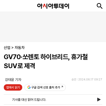
뉴
최
속
정
사
경
국
오
피
아
문
포
스
신
보
치
회
제
제
피
플
투
화
토
니
시
·
산업
언
티
스
>
자동차
포
GV70·쏘렌토 하이브리드, 휴가철
츠
SUV로 제격
ENGLISH
中
Tiếng
文
Việt
강태윤 기자
승인 : 2024.06.17 09:27
앱에서 읽기
구글 검색 선호 출처 추가
지
신
후
제
회
앱
면
문
원
보
사
설
기사를 대신 읽어 드립니다.
보
구
하
24
소
치
기
독
기
시
개