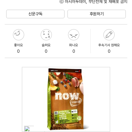
ⓒ 아시아투데이, 무단전재 및 재배포 금지
Mute
신문구독
후원하기
좋아요
슬퍼요
화나요
후속기사 원해요
0
0
0
0