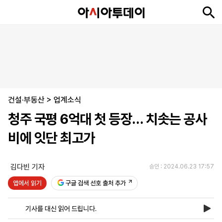
뉴
최
속
정
사
경
국
오
피
아
문
포
스
신
보
치
회
제
제
피
플
투
화
토
니
시
·
건설·부동산
언
티
스
>
업계소식
포
청주 국평 6억대 첫 등장… 치솟는 공사
츠
비에 잇단 최고가
ENGLISH
中
Tiếng
文
Việt
김다빈 기자
승인 : 2024.06.23 17:57
앱에서 읽기
구글 검색 선호 출처 추가
지
신
후
제
회
앱
면
문
원
보
사
설
기사를 대신 읽어 드립니다.
보
구
하
24
소
치
기
독
기
시
개