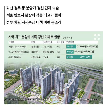
과천·청주 등 분양가 경신 단지 속출
서울 반포서 분상제 적용 최고가 돌파
마
운
대
켓
세
학
정부 차원 자재수급 대책 마련 목소리
파
동
워
문
골
프