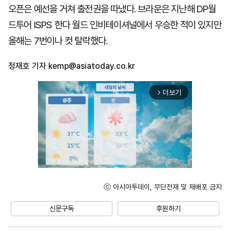
오픈은 예선을 거쳐 출전권을 따냈다. 브라운은 지난해 DP월
드투어 ISPS 한다 월드 인비테이셔널에서 우승한 적이 있지만
올해는 7번이나 컷 탈락했다.
정재호 기자
kemp@asiatoday.co.kr
더보기
arrow_forward_ios
ⓒ 아시아투데이, 무단전재 및 재배포 금지
Unmute
신문구독
후원하기