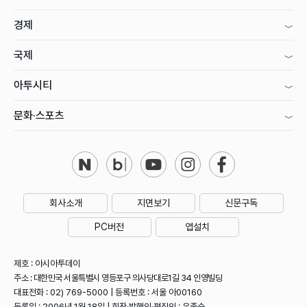
경제
국제
아투시티
문화·스포츠
회사소개
지면보기
신문구독
PC버전
앱설치
제호 : 아시아투데이
주소 : 대한민국 서울특별시 영등포구 의사당대로1길 34 인영빌딩
대표전화 : 02) 769-5000 | 등록번호 : 서울 아00160
등록일 : 2006년 1월 18일 | 회장·발행인·편집인 : 우종순