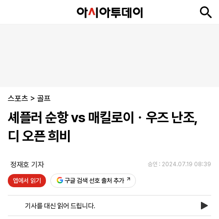
뉴
최
속
정
사
경
국
오
피
아
문
포
스
신
보
치
회
제
제
피
플
투
화
토
니
시
·
스포츠
언
티
스
>
골프
포
셰플러 순항 vs 매킬로이ㆍ우즈 난조,
츠
디 오픈 희비
ENGLISH
中
Tiếng
文
Việt
정재호 기자
승인 : 2024.07.19 08:39
앱에서 읽기
구글 검색 선호 출처 추가
지
신
후
제
회
앱
면
문
원
보
사
설
기사를 대신 읽어 드립니다.
보
구
하
24
소
치
기
독
기
시
개