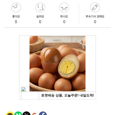
좋아요
슬퍼요
화나요
후속기사 원해요
0
0
0
0