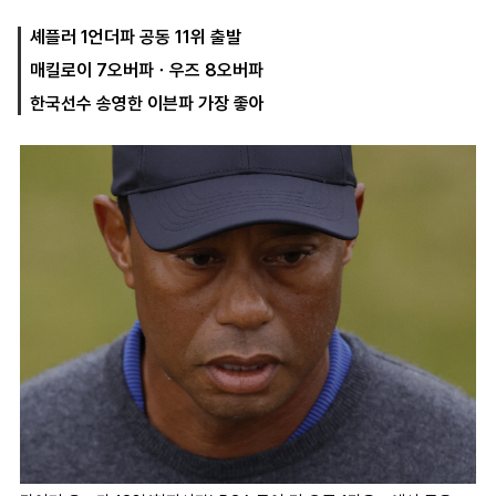
셰플러 1언더파 공동 11위 출발
매킬로이 7오버파ㆍ우즈 8오버파
마
운
대
켓
세
학
한국선수 송영한 이븐파 가장 좋아
파
동
워
문
골
프