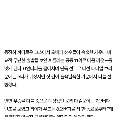
굉장히 까다로운 코스에서 오버파 선수들이 속출한 가운데 비
교적 무난한 출발을 보인 셰플러는 공동 11위로 다음 라운드를
맞게 된다. 6언더파를 몰아치며 단독 선두로 나선 대니얼 브라
운에는 5타가 뒤졌지만 샷 감이 들쭉날쭉한 가운데서 나름 선
방했다.
반면 우승을 다툴 것으로 예상됐던 로리 매킬로이는 7오버파
난조를 보였고 타이거 우즈는 8오버파를 쳐 한 동료로부터 "왜