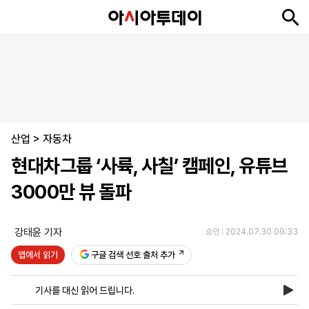
뉴
최
속
정
사
경
국
오
피
아
문
포
스
신
보
치
회
제
제
피
플
투
화
토
니
시
·
산업
언
티
스
>
자동차
포
현대차그룹 ‘사륙, 사칠’ 캠페인, 유튜브
츠
3000만 뷰 돌파
ENGLISH
中
Tiếng
文
Việt
강태윤 기자
승인 : 2024.07.30 09:33
앱에서 읽기
구글 검색 선호 출처 추가
지
신
후
제
회
앱
면
문
원
보
사
설
기사를 대신 읽어 드립니다.
보
구
하
24
소
치
기
독
기
시
개