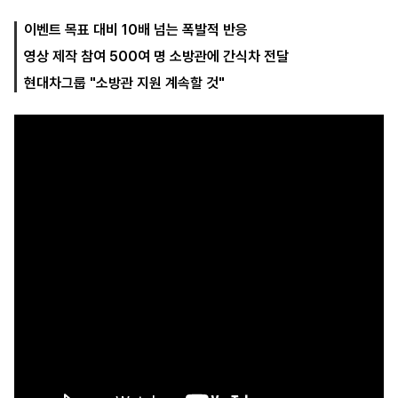
이벤트 목표 대비 10배 넘는 폭발적 반응
영상 제작 참여 500여 명 소방관에 간식차 전달
마
운
대
켓
세
학
현대차그룹 "소방관 지원 계속할 것"
파
동
워
문
골
프