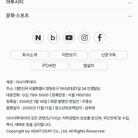
아투시티
문화·스포츠
회사소개
지면보기
신문구독
PC버전
앱설치
제호 : 아시아투데이
주소 : 대한민국 서울특별시 영등포구 의사당대로1길 34 인영빌딩
대표전화 : 02) 769-5000 | 등록번호 : 서울 아00160
등록일 : 2006년 1월 18일 | 회장·발행인·편집인 : 우종순
발행일자 : 2005년 11월 11일 | 청소년보호책임자 : 성희제
아시아투데이의 모든 콘텐츠(기사)는 저작권법의 보호를 받으며, 무단전재 및 수집,
복사, 재배포 등을 금지합니다.
Copyright by ASIATODAY Co., Ltd. All Rights Reserved.