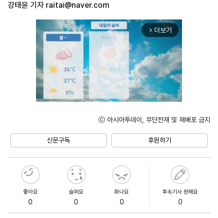
강태윤 기자
raitai@naver.com
더보기
arrow_forward_ios
ⓒ 아시아투데이, 무단전재 및 재배포 금지
Unmute
신문구독
후원하기
좋아요
슬퍼요
화나요
후속기사 원해요
0
0
0
0