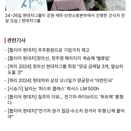
24~26일 현대차그룹이 강원·제주·인천소방본부에서 진행한 간식차 전
달 모습 / 현대차그룹
관련기사
[톱티어 현대차] 주주환원으로 기업가치 제고
[톱티어 현대차]정의선, 정주영 헤리티지 계승해 '밸류업'
[파리 2024] 정의선 현대차그룹 회장 "양궁 금메달 3개, 열심히
도울 것"
[파리 2024] 현대차와 삼성 오너일가 양궁장서 '대한민국'
[시승기] 달리는 '퍼스트 클래스' 렉서스 LM 500h
[톱티어 현대차] 질주의 이유… 전기차·하이브리드 ‘투트랙’ 통했
다
[톱티어 현대차]"전기차 원가 절감·수소차 장거리 주행 난제 풀어
야"