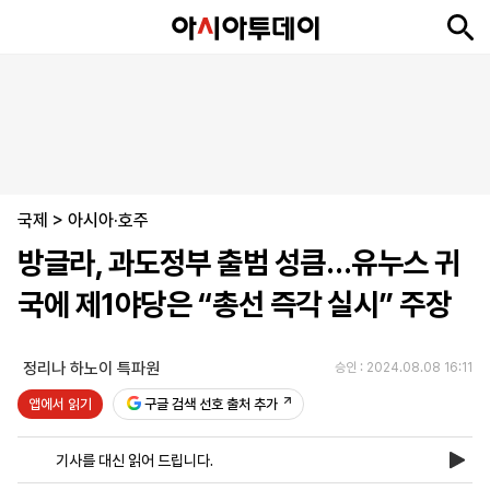
뉴
최
속
정
사
경
국
오
피
아
문
포
스
신
보
치
회
제
제
피
플
투
화
토
니
시
·
국제
언
티
스
>
아시아·호주
포
방글라, 과도정부 출범 성큼…유누스 귀
츠
국에 제1야당은 “총선 즉각 실시” 주장
ENGLISH
中
Tiếng
文
Việt
정리나 하노이 특파원
승인 : 2024.08.08 16:11
앱에서 읽기
구글 검색 선호 출처 추가
지
신
후
제
회
앱
면
문
원
보
사
설
기사를 대신 읽어 드립니다.
보
구
하
24
소
치
기
독
기
시
개