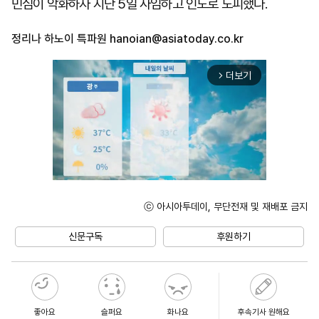
민심이 악화하자 지난 5일 사임하고 인도로 도피했다.
정리나 하노이 특파원
hanoian@asiatoday.co.kr
더보기
arrow_forward_ios
ⓒ 아시아투데이, 무단전재 및 재배포 금지
Unmute
신문구독
후원하기
좋아요
슬퍼요
화나요
후속기사 원해요