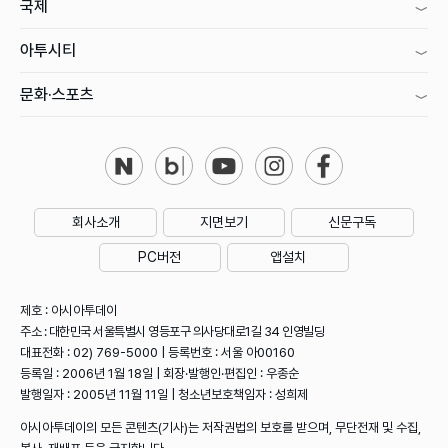
국제
아투시티
문화·스포츠
회사소개
지면보기
신문구독
PC버전
앱설치
제호 : 아시아투데이
주소 : 대한민국 서울특별시 영등포구 의사당대로1길 34 인영빌딩
대표전화 : 02) 769-5000 | 등록번호 : 서울 아00160
등록일 : 2006년 1월 18일 | 회장·발행인·편집인 : 우종순
발행일자 : 2005년 11월 11일 | 청소년보호책임자 : 성희제
아시아투데이의 모든 콘텐츠(기사)는 저작권법의 보호를 받으며, 무단전재 및 수집,