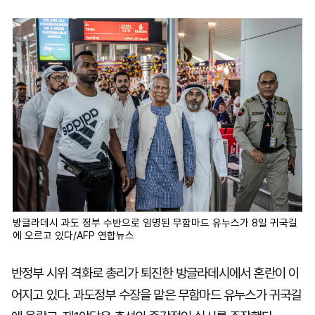
마
운
대
켓
세
학
파
동
워
문
골
프
방글라데시 과도 정부 수반으로 임명된 무함마드 유누스가 8일 귀국길
에 오르고 있다/AFP 연합뉴스
반정부 시위 격화로 총리가 퇴진한 방글라데시에서 혼란이 이
어지고 있다. 과도정부 수장을 맡은 무함마드 유누스가 귀국길