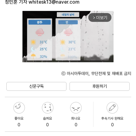
정민훈 기자
whitesk13@naver.com
더보기
arrow_forward_ios
ⓒ 아시아투데이, 무단전재 및 재배포 금지
Unmute
신문구독
후원하기
좋아요
슬퍼요
화나요
후속기사 원해요
0
0
0
0