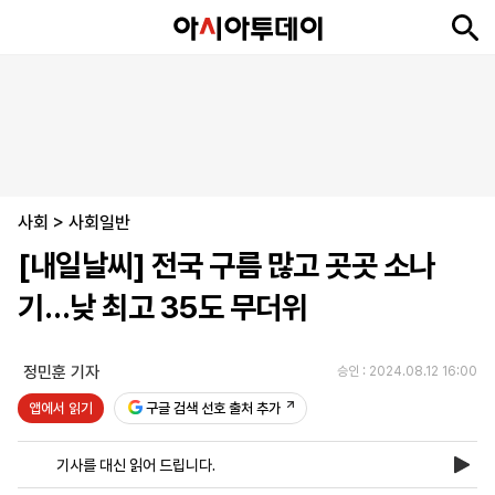
뉴
최
속
정
사
경
국
오
피
아
문
포
스
신
보
치
회
제
제
피
플
투
화
토
니
시
·
사회
언
티
스
>
사회일반
포
[내일날씨] 전국 구름 많고 곳곳 소나
츠
기…낮 최고 35도 무더위
ENGLISH
中
Tiếng
文
Việt
정민훈 기자
승인 : 2024.08.12 16:00
앱에서 읽기
구글 검색 선호 출처 추가
지
신
후
제
회
앱
면
문
원
보
사
설
기사를 대신 읽어 드립니다.
보
구
하
24
소
치
기
독
기
시
개