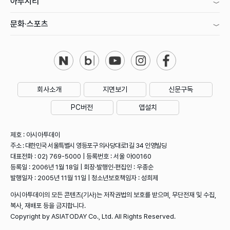
아투시티
문화·스포츠
회사소개
지면보기
신문구독
PC버전
앱설치
제호 : 아시아투데이
주소 : 대한민국 서울특별시 영등포구 의사당대로1길 34 인영빌딩
대표전화 : 02) 769-5000 | 등록번호 : 서울 아00160
등록일 : 2006년 1월 18일 | 회장·발행인·편집인 : 우종순
발행일자 : 2005년 11월 11일 | 청소년보호책임자 : 성희제
아시아투데이의 모든 콘텐츠(기사)는 저작권법의 보호를 받으며, 무단전재 및 수집,
복사, 재배포 등을 금지합니다.
Copyright by ASIATODAY Co., Ltd. All Rights Reserved.