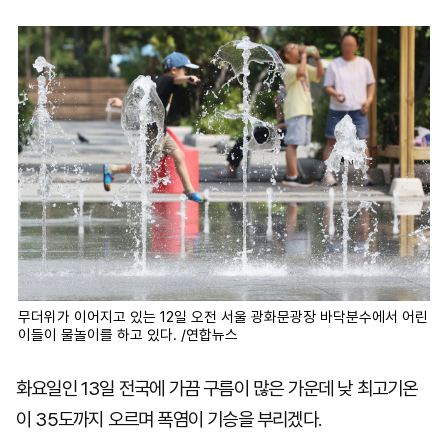
마
운
대
켓
세
학
파
동
워
문
골
프
무더위가 이어지고 있는 12일 오전 서울 광화문광장 바닥분수에서 어린
이들이 물놀이를 하고 있다. /연합뉴스
화요일인 13일 전국에 가끔 구름이 많은 가운데 낮 최고기온
이 35도까지 오르며 폭염이 기승을 부리겠다.