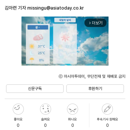
김아련 기자
missingu@asiatoday.co.kr
더보기
arrow_forward_ios
ⓒ 아시아투데이, 무단전재 및 재배포 금지
Unmute
신문구독
후원하기
좋아요
슬퍼요
화나요
후속기사 원해요
0
0
0
0