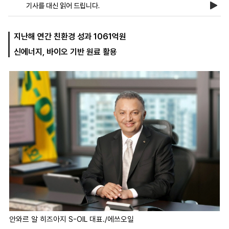
기사를 대신 읽어 드립니다.
마
운
대
지난해 연간 친환경 성과 1061억원
켓
세
학
신에너지, 바이오 기반 원료 활용
파
동
워
문
골
프
안와르 알 히즈아지 S-OIL 대표./에쓰오일