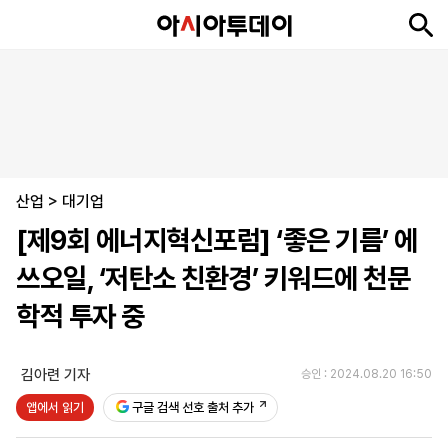
뉴
최
속
정
사
경
국
오
피
아
문
포
스
신
보
치
회
제
제
피
플
투
화
토
니
시
·
산업
언
티
스
>
대기업
포
[제9회 에너지혁신포럼] ‘좋은 기름’ 에
츠
쓰오일, ‘저탄소 친환경’ 키워드에 천문
ENGLISH
中
Tiếng
학적 투자 중
文
Việt
김아련 기자
승인 : 2024.08.20 16:50
지
신
후
제
회
앱
앱에서 읽기
구글 검색 선호 출처 추가
면
문
원
보
사
설
보
구
하
24
소
치
기
독
기
시
개