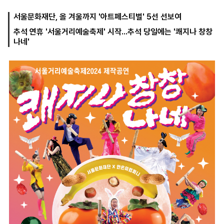
서울문화재단, 올 겨울까지 '아트페스티벌' 5선 선보여
추석 연휴 '서울거리예술축제' 시작...추석 당일에는 '쾌지나 창창
마
운
대
나네'
켓
세
학
파
동
워
문
골
프