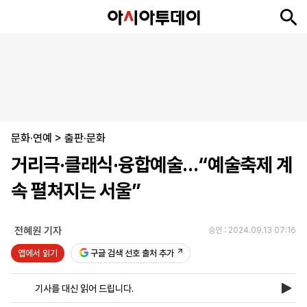
뉴
최
속
정
사
경
국
오
피
아
문
포
스
신
보
치
회
제
제
피
플
투
화
토
니
시
·
문화·연예
언
티
스
>
출판·문화
포
거리극·클래식·융합예술…“예술축제 계
츠
속 펼쳐지는 서울”
ENGLISH
中
Tiếng
文
Việt
전혜원 기자
승인 : 2024.09.13 07:16
앱에서 읽기
구글 검색 선호 출처 추가
지
신
후
제
회
앱
면
문
원
보
사
설
기사를 대신 읽어 드립니다.
보
구
하
24
소
치
기
독
기
시
개