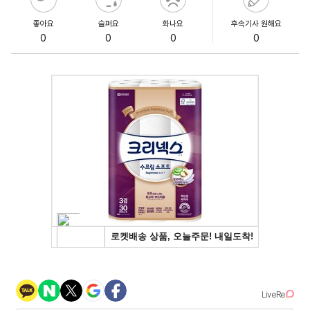
좋아요
슬퍼요
화나요
후속기사 원해요
0
0
0
0