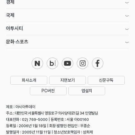
경제
국제
아투시티
문화·스포츠
회사소개
지면보기
신문구독
PC버전
앱설치
제호 : 아시아투데이
주소 : 대한민국 서울특별시 영등포구 의사당대로1길 34 인영빌딩
대표전화 : 02) 769-5000 | 등록번호 : 서울 아00160
등록일 : 2006년 1월 18일 | 회장·발행인·편집인 : 우종순
발행일자 : 2005년 11월 11일 | 청소년보호책임자 : 성희제