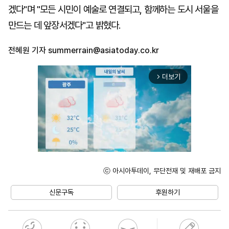
겠다"며 "모든 시민이 예술로 연결되고, 함께하는 도시 서울을
만드는 데 앞장서겠다"고 밝혔다.
전혜원 기자
summerrain@asiatoday.co.kr
더보기
arrow_forward_ios
ⓒ 아시아투데이, 무단전재 및 재배포 금지
Unmute
신문구독
후원하기