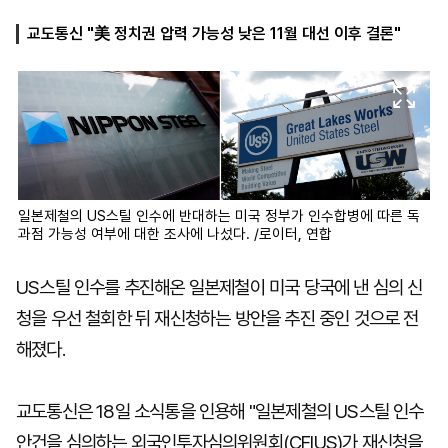
교도통신 "美 정치권 압력 가능성 낮은 11월 대선 이후 결론"
마
운
대
켓
세
학
파
동
워
문
골
프
일본제철의 US스틸 인수에 반대하는 미국 정부가 인수합병에 따른 독
과점 가능성 여부에 대한 조사에 나섰다. /로이터, 연합
US스틸 인수를 추진해온 일본제철이 미국 당국에 낸 심의 신
청을 우선 철회한 뒤 재신청하는 방안을 추진 중인 것으로 전
해졌다.
교도통신은 18일 소식통을 인용해 "일본제철의 US스틸 인수
안건을 심의하는 외국인투자심의위원회(CFIUS)가 재신청을