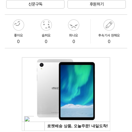
신문구독
후원하기
좋아요
슬퍼요
화나요
후속기사 원해요
0
0
0
0