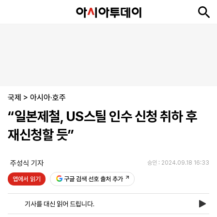
뉴
최
속
정
사
경
국
오
피
아
문
포
스
신
보
치
회
제
제
피
플
투
화
토
니
시
·
국제
언
티
스
>
아시아·호주
포
“일본제철, US스틸 인수 신청 취하 후
츠
재신청할 듯”
ENGLISH
中
Tiếng
文
Việt
주성식 기자
승인 : 2024.09.18 16:33
앱에서 읽기
구글 검색 선호 출처 추가
지
신
후
제
회
앱
면
문
원
보
사
설
기사를 대신 읽어 드립니다.
보
구
하
24
소
치
기
독
기
시
개