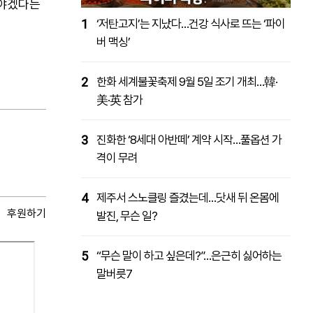
해야겠다는
1
‘저탄고지’는 지났다…건강 식사로 뜨는 ‘파이
버 맥싱’
2
한화 세계불꽃축제 9월 5일 조기 개최…韓·
美·英 참가
3
진화한 ‘8세대 아반떼’ 계약 시작…풀옵션 가
격이 무려
4
제주서 스노클링 즐겼는데…닷새 뒤 온몸에
후원하기
발진, 무슨 일?
5
“무슨 말이 하고 싶은데?”…은근히 싫어하는
말버릇7