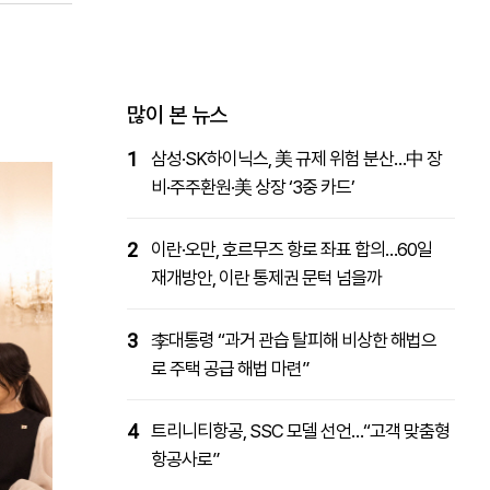
패밀리사이트
마켓파워
아투TV
대학동문골프최강전
많이 본 뉴스
1
삼성·SK하이닉스, 美 규제 위험 분산…中 장
비·주주환원·美 상장 ‘3중 카드’
2
이란·오만, 호르무즈 항로 좌표 합의…60일
재개방안, 이란 통제권 문턱 넘을까
3
李대통령 “과거 관습 탈피해 비상한 해법으
로 주택 공급 해법 마련”
4
트리니티항공, SSC 모델 선언…“고객 맞춤형
항공사로”