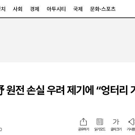
정치
사회
경제
아투시티
국제
문화·스포츠
경제
아투시티
국제
경제일반
종합
세계일반
정책
메트로
아시아·호주
금융·증권
경기·인천
북미
산업
세종·충청
중남미
IT·과학
영남
유럽
野 원전 손실 우려 제기에 “엉터리 
부동산
호남
중동·아프리
유통
강원
중기·벤처
제주
10
공유하기
읽기모드
글자크기
기사듣
인스타그램