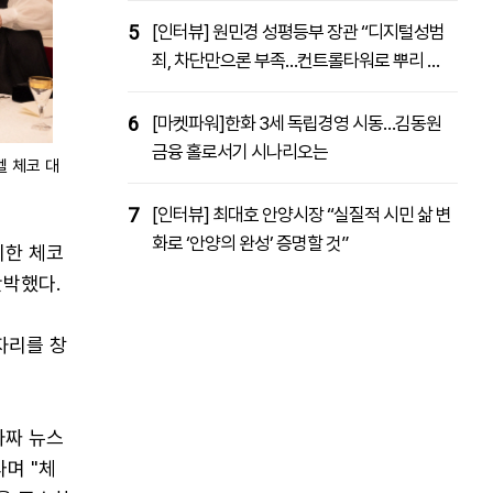
5
[인터뷰] 원민경 성평등부 장관 “디지털성범
죄, 차단만으론 부족…컨트롤타워로 뿌리 뽑
을 것”
6
[마켓파워]한화 3세 독립경영 시동…김동원
금융 홀로서기 시나리오는
벨 체코 대
7
[인터뷰] 최대호 안양시장 “실질적 시민 삶 변
화로 ‘안양의 완성’ 증명할 것”
기한 체코
반박했다.
자리를 창
가짜 뉴스
며 "체