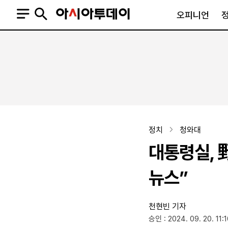
오피니언
오피니언
정치
사회
사설
정치일반
사회일반
칼럼·기고
청와대
사건·사고
기자의 눈
국회·정당
법원·검찰
피플
북한
교육·행정
정치
청와대
외교
노동·복지·환경
대통령실, 
국방
보건·의학
정부
뉴스”
천현빈 기자
SNS
승인 : 2024. 09. 20. 11:
뉴스스탠드
네이버블로그
아투TV(유튜브)
페이스북