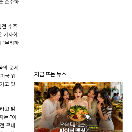
을 준수하
원전 수주
은 기자회
 "무리하
국의 문제
지금 뜨는 뉴스
 미국 웨
가고 있
제라고 밝
자는 "아
원전 르네