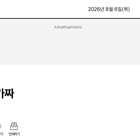
2026년 8월 6일(목)
Advertisements
문화·스포츠
최신
전체
방송
지면보기
가요
구독신청
영화
First Edition
문화
후원하기
가짜
카
종교
제보24시
스포츠
알립니다
여행
기
인쇄하기