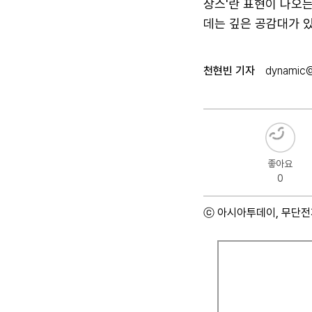
상스'란 표현이 나오
데는 깊은 공감대가 있
천현빈 기자
dynamic@
좋아요
0
ⓒ 아시아투데이, 무단전