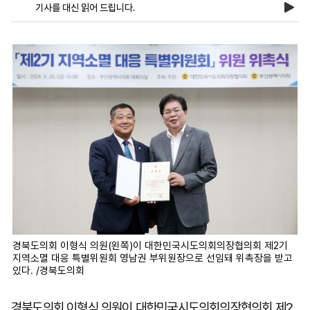
기사를 대신 읽어 드립니다.
마
운
대
켓
세
학
파
동
워
문
골
프
경북도의회 이형식 의원(왼쪽)이 대한민국시도의회의장협의회 제2기
지역소멸 대응 특별위원회 영남권 부위원장으로 선임돼 위촉장을 받고
있다. /경북도의회
경북도의회 이형식 의원이 대한민국시도의회의장협의회 제2