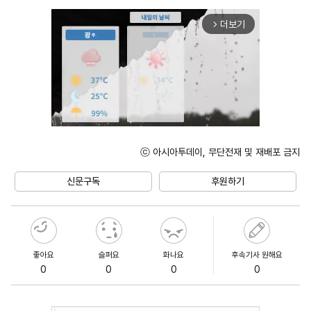
더보기
arrow_forward_ios
ⓒ 아시아투데이, 무단전재 및 재배포 금지
Unmute
신문구독
후원하기
좋아요
슬퍼요
화나요
후속기사 원해요
0
0
0
0