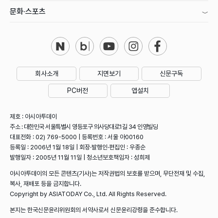
문화·스포츠
회사소개
지면보기
신문구독
PC버전
앱설치
제호 : 아시아투데이
주소 : 대한민국 서울특별시 영등포구 의사당대로1길 34 인영빌딩
대표전화 : 02) 769-5000 | 등록번호 : 서울 아00160
등록일 : 2006년 1월 18일 | 회장·발행인·편집인 : 우종순
발행일자 : 2005년 11월 11일 | 청소년보호책임자 : 성희제
아시아투데이의 모든 콘텐츠(기사)는 저작권법의 보호를 받으며, 무단전재 및 수집,
복사, 재배포 등을 금지합니다.
Copyright by ASIATODAY Co., Ltd. All Rights Reserved.
본지는 한국신문윤리위원회의 서약사로서 신문윤리강령을 준수합니다.