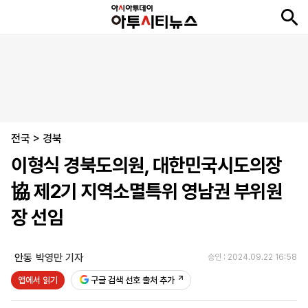
뉴
최
속
정
사
경
국
오
피
아
문
포
스
신
보
치
회
제
제
피
플
투
화
토
니
시
·
전국
언
티
스
>
경북
포
이형식 경북도의원, 대한민국시도의장
츠
協 제2기 지역소멸특위 영남권 부위원
ENGLISH
中
Tiếng
장 선임
文
Việt
안동
박영만 기자
승인 : 2024.09.22 16:58
지
신
후
제
회
앱
앱에서 읽기
구글 검색 선호 출처 추가
면
문
원
보
사
설
보
구
하
24
소
치
기
독
기
시
개