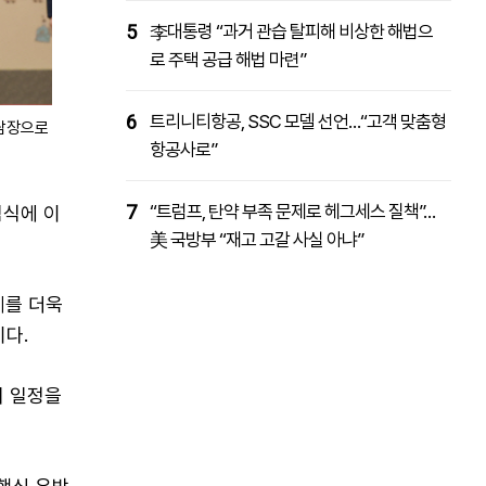
5
李대통령 “과거 관습 탈피해 비상한 해법으
로 주택 공급 해법 마련”
6
트리니티항공, SSC 모델 선언…“고객 맞춤형
환담장으로
항공사로”
7
“트럼프, 탄약 부족 문제로 헤그세스 질책”…
임식에 이
美 국방부 “재고 고갈 사실 아냐”
계를 더욱
다.
의 일정을