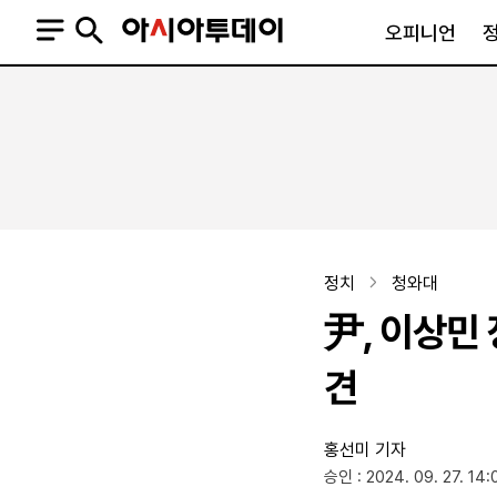
오피니언
오피니언
정치
사회
사설
정치일반
사회일반
칼럼·기고
청와대
사건·사고
기자의 눈
국회·정당
법원·검찰
피플
북한
교육·행정
정치
청와대
외교
노동·복지·환경
尹, 이상민
국방
보건·의학
정부
견
홍선미 기자
SNS
승인 : 2024. 09. 27. 14:
뉴스스탠드
네이버블로그
아투TV(유튜브)
페이스북