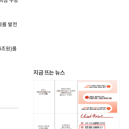
핵심 우방
계를 발전
6조원)를
지금 뜨는 뉴스