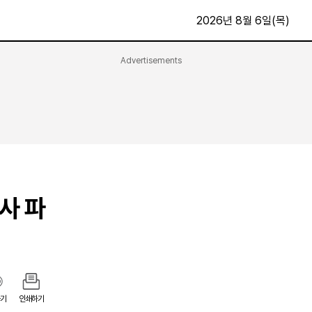
2026년 8월 6일(목)
Advertisements
문화·스포츠
최신
전체
방송
지면보기
가요
구독신청
영화
First Edition
문화
후원하기
사 파
카
종교
제보24시
스포츠
알립니다
여행
기
인쇄하기