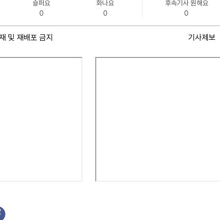
슬퍼요
화나요
후속기사 원해요
0
0
0
재 및 재배포 금지
기사제보