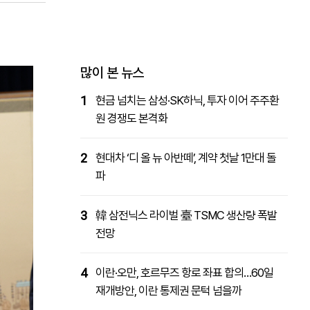
패밀리사이트
마켓파워
아투TV
대학동문골프최강전
많이 본 뉴스
1
현금 넘치는 삼성·SK하닉, 투자 이어 주주환
원 경쟁도 본격화
2
현대차 ‘디 올 뉴 아반떼’, 계약 첫날 1만대 돌
파
3
韓 삼전닉스 라이벌 臺 TSMC 생산량 폭발
전망
4
이란·오만, 호르무즈 항로 좌표 합의…60일
재개방안, 이란 통제권 문턱 넘을까