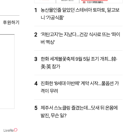
1
농산물인줄 알았던 스테비아 토마토, 알고보
니 ‘가공식품’
후원하기
2
‘저탄고지’는 지났다…건강 식사로 뜨는 ‘파이
버 맥싱’
3
한화 세계불꽃축제 9월 5일 조기 개최…韓·
美·英 참가
4
진화한 ‘8세대 아반떼’ 계약 시작…풀옵션 가
격이 무려
5
제주서 스노클링 즐겼는데…닷새 뒤 온몸에
발진, 무슨 일?