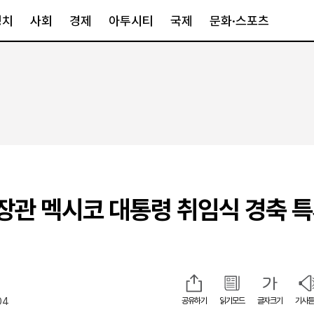
정치
사회
경제
아투시티
국제
문화·스포츠
경제
아투시티
국제
경제일반
종합
세계일반
정책
메트로
아시아·호주
금융·증권
경기·인천
북미
산업
세종·충청
중남미
IT·과학
영남
유럽
 장관 멕시코 대통령 취임식 경축 특
부동산
호남
중동·아프리
유통
강원
중기·벤처
제주
04
공유하기
읽기모드
글자크기
기사듣
인스타그램