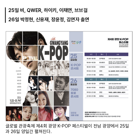
25일 비, QWER, 하이키, 이채연, 브브걸
26일 박정현, 신용재, 장윤정, 김연자 출연
마
운
대
켓
세
학
파
동
워
문
골
프
글로벌 관광축제 제4회 광양 K-POP 페스티벌이 전남 광양에서 25일
과 26일 양일간 펼쳐진다.