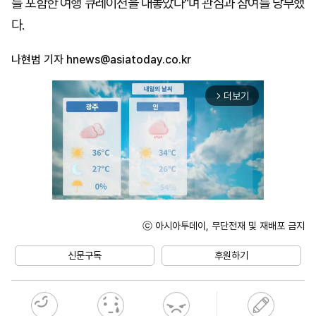
를 포함한 여행 큐레이션을 내놓았다"며 관심과 참여를 당부했
다.
나현범 기자
hnews@asiatoday.co.kr
더보기
arrow_forward_ios
ⓒ 아시아투데이, 무단전재 및 재배포 금지
Unmute
신문구독
후원하기