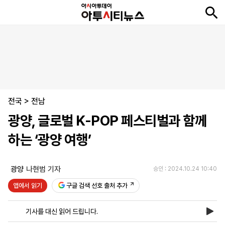
뉴
최
속
정
사
경
국
오
피
아
문
포
스
신
보
치
회
제
제
피
플
투
화
토
니
시
·
전국
언
티
스
>
전남
포
광양, 글로벌 K-POP 페스티벌과 함께
츠
하는 ‘광양 여행’
ENGLISH
中
Tiếng
文
Việt
광양
나현범 기자
승인 : 2024.10.24 10:40
앱에서 읽기
구글 검색 선호 출처 추가
지
신
후
제
회
앱
면
문
원
보
사
설
기사를 대신 읽어 드립니다.
보
구
하
24
소
치
기
독
기
시
개