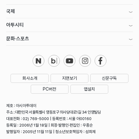
국제
아투시티
문화·스포츠
회사소개
지면보기
신문구독
PC버전
앱설치
제호 : 아시아투데이
주소 : 대한민국 서울특별시 영등포구 의사당대로1길 34 인영빌딩
대표전화 : 02) 769-5000 | 등록번호 : 서울 아00160
등록일 : 2006년 1월 18일 | 회장·발행인·편집인 : 우종순
발행일자 : 2005년 11월 11일 | 청소년보호책임자 : 성희제