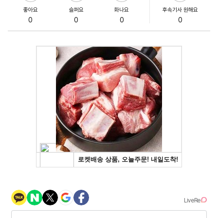
좋아요
슬퍼요
화나요
후속기사 원해요
0
0
0
0